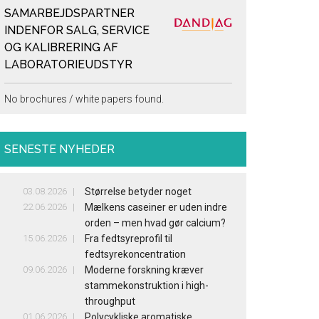
SAMARBEJDSPARTNER
INDENFOR SALG, SERVICE
OG KALIBRERING AF
LABORATORIEUDSTYR
No brochures / white papers found.
SENESTE NYHEDER
03.08.2026
Størrelse betyder noget
22.06.2026
Mælkens caseiner er uden indre
orden – men hvad gør calcium?
15.06.2026
Fra fedtsyreprofil til
fedtsyrekoncentration
09.06.2026
Moderne forskning kræver
stammekonstruktion i high-
throughput
01.06.2026
Polycykliske aromatiske