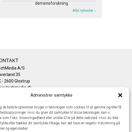
demensforskning
Alle nyheder ›
ONTAKT
echMedia A/S
verland 35
 - 2600 Glostrup
ww.techmedia.dk
lefon: +45 43 24 26 28
Administrer samtykke
mail:
info@techmedia.dk
ivatlivspolitik
ig de bedste oplevelser bruger vi teknologier som cookies til at gemme og/eller få
hedsoplysninger. Hvis du giver dit samtykke til disse teknologier, kan vi
okiepolitik
a som f.eks. browsingadfærd eller unikke ID'er på dette websted. Hvis du ikke
tykke eller trækker dit samtykke tilbage, kan det have en negativ indvirkning på
oner og egenskaber.