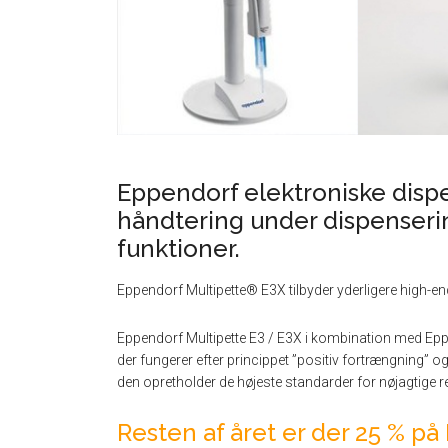
Eppendorf elektroniske dis
håndtering under dispenserin
funktioner.
Eppendorf Multipette® E3X tilbyder yderligere high-end
Eppendorf Multipette E3 / E3X i kombination med Ep
der fungerer efter princippet ”positiv fortrængning” og 
den opretholder de højeste standarder for nøjagtige re
Resten af året er der 25 % p