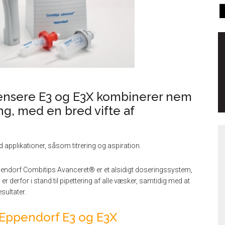
pensere E3 og E3X kombinerer nem
g, med en bred vifte af
 applikationer, såsom titrering og aspiration.
pendorf Combitips Avanceret® er et alsidigt doseringssystem,
er derfor i stand til pipettering af alle væsker, samtidig med at
sultater.
å Eppendorf E3 og E3X