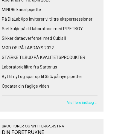
Åbenthus d. 10. april 2025
MINI 96 kanal pipette
På DiaLabXpo inviterer vi til tre ekspertsessioner
Sæt kulør på dit laboratorie med PIPETBOY
Sikker dataoverførsel med Cubis II
MØD OS PÅ LABDAYS 2022
STÆRKE TILBUD PÅ KVALITETSPRODUKTER
Laboratoriefiltre fra Sartorius
Byt til nyt og spar op til 35% på nye pipetter
Opdater din faglige viden
Vis flere indlæg …
BROCHURER OG WHITEPAPERS FRA
DIN FORETRUKNE