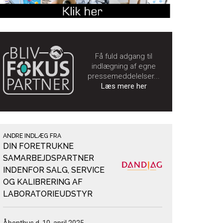
Få fuld adgang til
indlægning af egne
pressemeddelelser...
Læs mere her
ANDRE INDLÆG FRA
DIN FORETRUKNE
SAMARBEJDSPARTNER
INDENFOR SALG, SERVICE
OG KALIBRERING AF
LABORATORIEUDSTYR