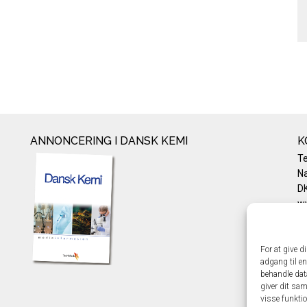
ANNONCERING I DANSK KEMI
K
T
Na
DK
w
Te
E-
Pr
For at give d
adgang til en
Co
behandle dat
giver dit sam
visse funkti