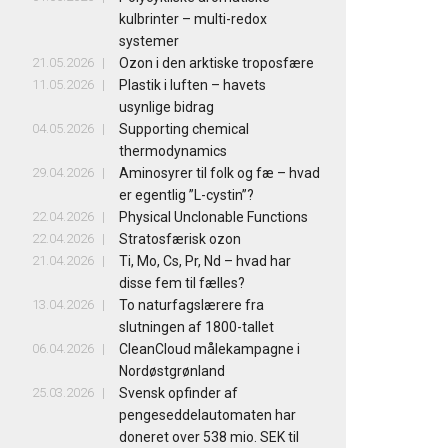
kulbrinter – multi-redox
systemer
21.05.2026
Ozon i den arktiske troposfære
11.05.2026
Plastik i luften – havets
usynlige bidrag
04.05.2026
Supporting chemical
thermodynamics
29.04.2026
Aminosyrer til folk og fæ – hvad
er egentlig ”L-cystin”?
22.04.2026
Physical Unclonable Functions
22.04.2026
Stratosfærisk ozon
21.04.2026
Ti, Mo, Cs, Pr, Nd – hvad har
disse fem til fælles?
13.04.2026
To naturfagslærere fra
slutningen af 1800-tallet
06.04.2026
CleanCloud målekampagne i
Nordøstgrønland
25.03.2026
Svensk opfinder af
pengeseddelautomaten har
doneret over 538 mio. SEK til