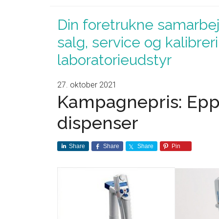
Din foretrukne samarbej
salg, service og kalibrer
laboratorieudstyr
27. oktober 2021
Kampagnepris: Epp
dispenser
Share
Share
Share
Pin