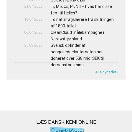
Stratosfærisk ozon
21.04.2026
Ti, Mo, Cs, Pr, Nd – hvad har disse
fem til fælles?
13.04.2026
To naturfagslærere fra slutningen
af 1800-tallet
06.04.2026
CleanCloud målekampagne i
Nordøstgrønland
25.03.2026
Svensk opfinder af
pengeseddelautomaten har
doneret over 538 mio. SEK til
demensforskning
Alle nyheder ›
LÆS DANSK KEMI ONLINE