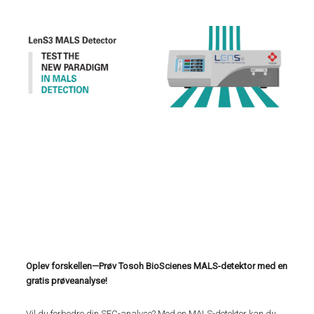
Oplev forskellen—Prøv Tosoh BioScienes MALS-detektor med en
gratis prøveanalyse!
Vil du forbedre din SEC-analyse? Med en MALS-detektor kan du