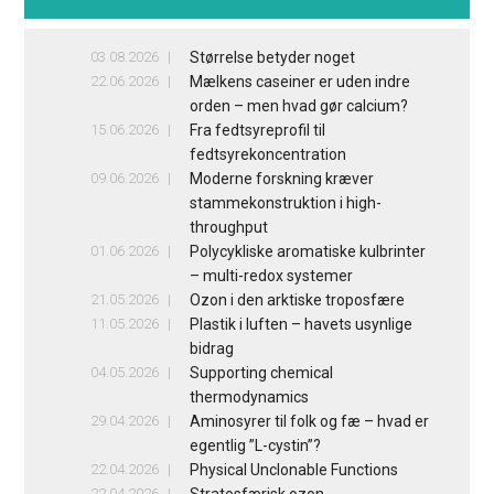
03.08.2026
Størrelse betyder noget
22.06.2026
Mælkens caseiner er uden indre
orden – men hvad gør calcium?
15.06.2026
Fra fedtsyreprofil til
fedtsyrekoncentration
09.06.2026
Moderne forskning kræver
stammekonstruktion i high-
throughput
01.06.2026
Polycykliske aromatiske kulbrinter
– multi-redox systemer
21.05.2026
Ozon i den arktiske troposfære
11.05.2026
Plastik i luften – havets usynlige
bidrag
04.05.2026
Supporting chemical
thermodynamics
29.04.2026
Aminosyrer til folk og fæ – hvad er
egentlig ”L-cystin”?
22.04.2026
Physical Unclonable Functions
22.04.2026