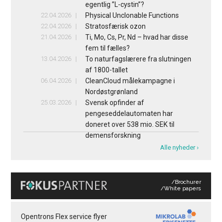
egentlig ”L-cystin”?
22.04.2026
Physical Unclonable Functions
22.04.2026
Stratosfærisk ozon
21.04.2026
Ti, Mo, Cs, Pr, Nd – hvad har disse
fem til fælles?
13.04.2026
To naturfagslærere fra slutningen
af 1800-tallet
06.04.2026
CleanCloud målekampagne i
Nordøstgrønland
25.03.2026
Svensk opfinder af
pengeseddelautomaten har
doneret over 538 mio. SEK til
demensforskning
Alle nyheder ›
/Brochurer
/White papers
Opentrons Flex service flyer