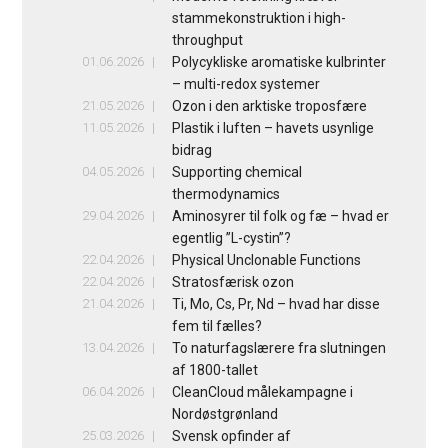
stammekonstruktion i high-
throughput
01.06.2026
Polycykliske aromatiske kulbrinter
– multi-redox systemer
21.05.2026
Ozon i den arktiske troposfære
11.05.2026
Plastik i luften – havets usynlige
bidrag
04.05.2026
Supporting chemical
thermodynamics
29.04.2026
Aminosyrer til folk og fæ – hvad er
egentlig ”L-cystin”?
22.04.2026
Physical Unclonable Functions
22.04.2026
Stratosfærisk ozon
21.04.2026
Ti, Mo, Cs, Pr, Nd – hvad har disse
fem til fælles?
13.04.2026
To naturfagslærere fra slutningen
af 1800-tallet
06.04.2026
CleanCloud målekampagne i
Nordøstgrønland
25.03.2026
Svensk opfinder af