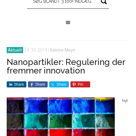
Aktuelt
14. 10. 2019
|
Katrine Meyn
Nanopartikler: Regulering der
fremmer innovation
Share
Share
Share
Pin
Nyt