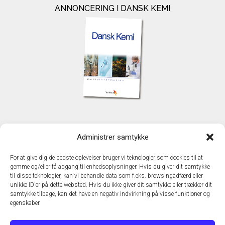
ANNONCERING I DANSK KEMI
KONTAKT
Administrer samtykke
TechMedia A/S
Naverland 35
For at give dig de bedste oplevelser bruger vi teknologier som cookies til at
DK - 2600 Glostrup
gemme og/eller få adgang til enhedsoplysninger. Hvis du giver dit samtykke
www.techmedia.dk
til disse teknologier, kan vi behandle data som f.eks. browsingadfærd eller
Telefon: +45 43 24 26 28
unikke ID'er på dette websted. Hvis du ikke giver dit samtykke eller trækker dit
samtykke tilbage, kan det have en negativ indvirkning på visse funktioner og
E-mail:
info@techmedia.dk
egenskaber.
Privatlivspolitik
Cookiepolitik