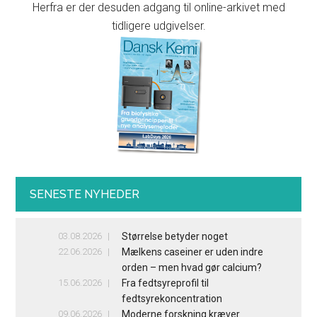
Herfra er der desuden adgang til online-arkivet med
tidligere udgivelser.
SENESTE NYHEDER
03.08.2026
Størrelse betyder noget
22.06.2026
Mælkens caseiner er uden indre
orden – men hvad gør calcium?
15.06.2026
Fra fedtsyreprofil til
fedtsyrekoncentration
09.06.2026
Moderne forskning kræver