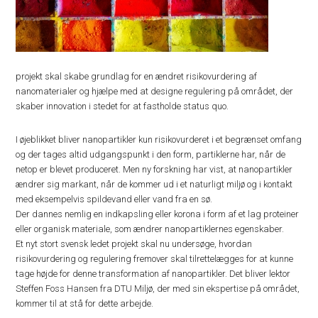
projekt skal skabe grundlag for en ændret risikovurdering af
nanomaterialer og hjælpe med at designe regulering på området, der
skaber innovation i stedet for at fastholde status quo.
I øjeblikket bliver nanopartikler kun risikovurderet i et begrænset omfang
og der tages altid udgangspunkt i den form, partiklerne har, når de
netop er blevet produceret. Men ny forskning har vist, at nanopartikler
ændrer sig markant, når de kommer ud i et naturligt miljø og i kontakt
med eksempelvis spildevand eller vand fra en sø.
Der dannes nemlig en indkapsling eller korona i form af et lag proteiner
eller organisk materiale, som ændrer nanopartiklernes egenskaber.
Et nyt stort svensk ledet projekt skal nu undersøge, hvordan
risikovurdering og regulering fremover skal tilrettelægges for at kunne
tage højde for denne transformation af nanopartikler. Det bliver lektor
Steffen Foss Hansen fra DTU Miljø, der med sin ekspertise på området,
kommer til at stå for dette arbejde.