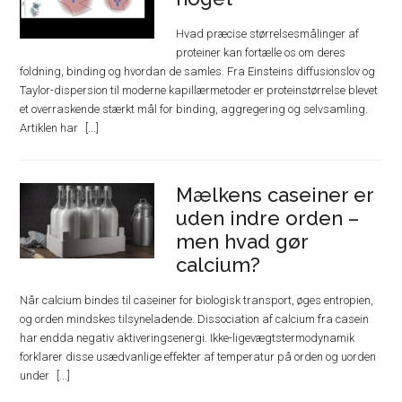
Hvad præcise størrelsesmålinger af
proteiner kan fortælle os om deres
foldning, binding og hvordan de samles. Fra Einsteins diffusionslov og
Taylor-dispersion til moderne kapillærmetoder er proteinstørrelse blevet
et overraskende stærkt mål for binding, aggregering og selvsamling.
Artiklen har
Mælkens caseiner er
uden indre orden –
men hvad gør
calcium?
Når calcium bindes til caseiner for biologisk transport, øges entropien,
og orden mindskes tilsyneladende. Dissociation af calcium fra casein
har endda negativ aktiveringsenergi. Ikke-ligevægtstermodynamik
forklarer disse usædvanlige effekter af temperatur på orden og uorden
under