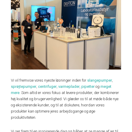
Vi vil fremvise vores nyeste løsninger inden for
slangepumper
,
sprøjtepumper
,
centrifuger
,
varmeplader
,
pipetter
og
meget
mere
. Som altid er vores fokus at levere produkter, der kombinerer
høj kvalitet og brugervenlighed. Vi glæder os til at møde både nye
og eksisterende kunder, og til at diskutere, hvordan vores
produkter kan optimere jeres arbejdsgange og øge
produktiviteten.
Vi ser frem til en inspirerende dag og håber at se mange af jer til