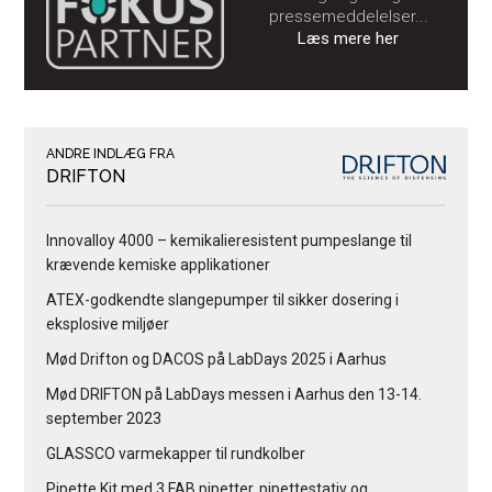
pressemeddelelser...
Læs mere her
ANDRE INDLÆG FRA
DRIFTON
Innovalloy 4000 – kemikalieresistent pumpeslange til
krævende kemiske applikationer
ATEX-godkendte slangepumper til sikker dosering i
eksplosive miljøer
Mød Drifton og DACOS på LabDays 2025 i Aarhus
Mød DRIFTON på LabDays messen i Aarhus den 13-14.
september 2023
GLASSCO varmekapper til rundkolber
Pipette Kit med 3 FAB pipetter, pipettestativ og