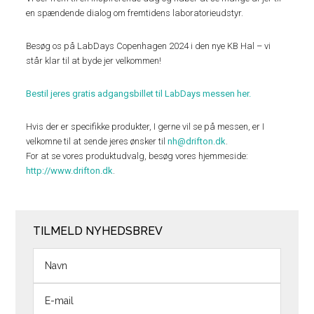
en spændende dialog om fremtidens laboratorieudstyr.
Besøg os på LabDays Copenhagen 2024 i den nye KB Hal – vi
står klar til at byde jer velkommen!
Bestil jeres gratis adgangsbillet til LabDays messen her.
Hvis der er specifikke produkter, I gerne vil se på messen, er I
velkomne til at sende jeres ønsker til
nh@drifton.dk
.
For at se vores produktudvalg, besøg vores hjemmeside:
http://www.drifton.dk
.
TILMELD NYHEDSBREV