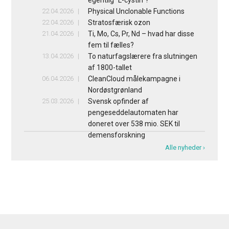
egentlig ”L-cystin”?
22.04.2026
Physical Unclonable Functions
22.04.2026
Stratosfærisk ozon
21.04.2026
Ti, Mo, Cs, Pr, Nd – hvad har disse
fem til fælles?
13.04.2026
To naturfagslærere fra slutningen
af 1800-tallet
06.04.2026
CleanCloud målekampagne i
Nordøstgrønland
25.03.2026
Svensk opfinder af
pengeseddelautomaten har
doneret over 538 mio. SEK til
demensforskning
Alle nyheder ›