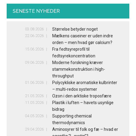
SENESTE NYHEDER
03.08.2026
Størrelse betyder noget
22.06.2026
Mælkens caseiner er uden indre
orden – men hvad gør calcium?
15.06.2026
Fra fedtsyreprofil til
fedtsyrekoncentration
09.06.2026
Moderne forskning kræver
stammekonstruktion i high-
throughput
01.06.2026
Polycykliske aromatiske kulbrinter
– multi-redox systemer
21.05.2026
Ozon i den arktiske troposfære
11.05.2026
Plastik i luften – havets usynlige
bidrag
04.05.2026
Supporting chemical
thermodynamics
29.04.2026
Aminosyrer til folk og fæ – hvad er