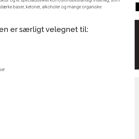
tur og et specialudviklet korrosionsbestandigt inderlag, som
 stærke baser, ketoner, alkoholer og mange organiske
 er særligt velegnet til:
ser