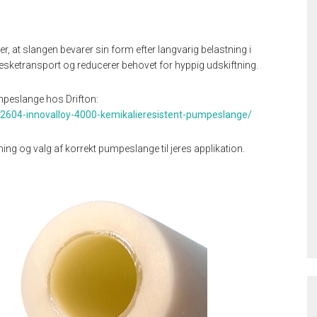
at slangen bevarer sin form efter langvarig belastning i
 væsketransport og reducerer behovet for hyppig udskiftning.
peslange hos Drifton:
/2604-innovalloy-4000-kemikalieresistent-pumpeslange/
ning og valg af korrekt pumpeslange til jeres applikation.