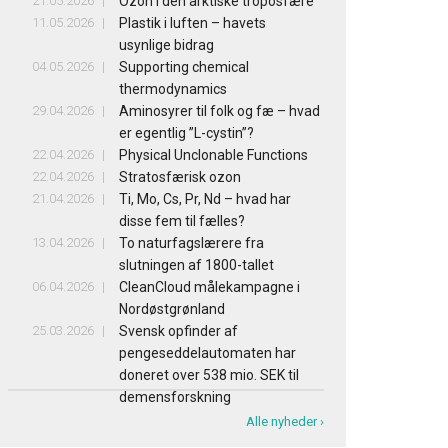
21.05.2026
Ozon i den arktiske troposfære
11.05.2026
Plastik i luften – havets
usynlige bidrag
04.05.2026
Supporting chemical
thermodynamics
29.04.2026
Aminosyrer til folk og fæ – hvad
er egentlig ”L-cystin”?
22.04.2026
Physical Unclonable Functions
22.04.2026
Stratosfærisk ozon
21.04.2026
Ti, Mo, Cs, Pr, Nd – hvad har
disse fem til fælles?
13.04.2026
To naturfagslærere fra
slutningen af 1800-tallet
06.04.2026
CleanCloud målekampagne i
Nordøstgrønland
25.03.2026
Svensk opfinder af
pengeseddelautomaten har
doneret over 538 mio. SEK til
demensforskning
Alle nyheder ›