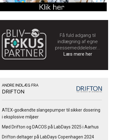
Få fuld adgang til
indlægning af egne
pressemeddelelser...
Læs mere her
ANDRE INDLÆG FRA
DRIFTON
ATEX-godkendte slangepumper til sikker dosering
i eksplosive miljøer
Mød Drifton og DACOS på LabDays 2025 i Aarhus
Drifton deltager på LabDays Copenhagen 2024