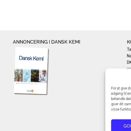
ANNONCERING I DANSK KEMI
K
T
Na
DK
w
Te
E-
Pr
For at give d
adgang til en
Co
behandle dat
giver dit sam
visse funkti
GO