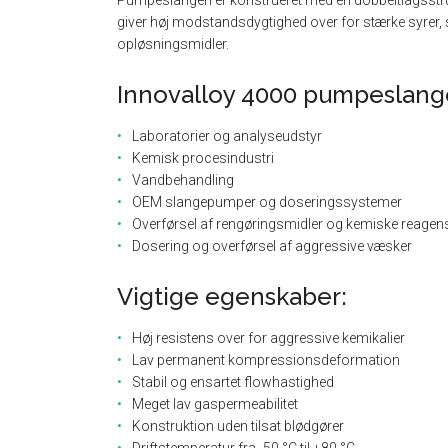
Pumpeslangen er konstrueret med en dobbeltlagsstruk
giver høj modstandsdygtighed over for stærke syrer,
opløsningsmidler.
Innovalloy 4000 pumpeslangen
Laboratorier og analyseudstyr
Kemisk procesindustri
Vandbehandling
OEM slangepumper og doseringssystemer
Overførsel af rengøringsmidler og kemiske reagen
Dosering og overførsel af aggressive væsker
Vigtige egenskaber:
Høj resistens over for aggressive kemikalier
Lav permanent kompressionsdeformation
Stabil og ensartet flowhastighed
Meget lav gaspermeabilitet
Konstruktion uden tilsat blødgører