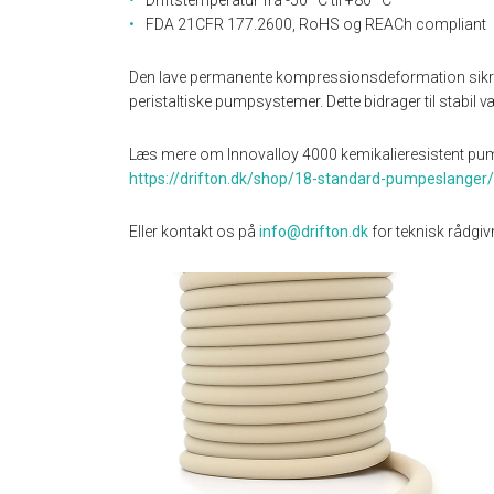
Driftstemperatur fra -50 °C til +80 °C
FDA 21CFR 177.2600, RoHS og REACh compliant
Den lave permanente kompressionsdeformation sikrer, 
peristaltiske pumpsystemer. Dette bidrager til stabil
Læs mere om Innovalloy 4000 kemikalieresistent pum
https://drifton.dk/shop/18-standard-pumpeslanger
Eller kontakt os på
info@drifton.dk
for teknisk rådgiv