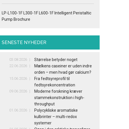
LP-L100-1F L300-1F L600-1F Intelligent Peristaltic
Pump Brochure
SENESTE NYHEDER
03.08.2026
Størrelse betyder noget
22.06.2026
Mælkens caseiner er uden indre
orden – men hvad gør calcium?
15.06.2026
Fra fedtsyreprofil til
fedtsyrekoncentration
09.06.2026
Moderne forskning kræver
stammekonstruktion i high-
throughput
01.06.2026
Polycykliske aromatiske
kulbrinter – multi-redox
systemer