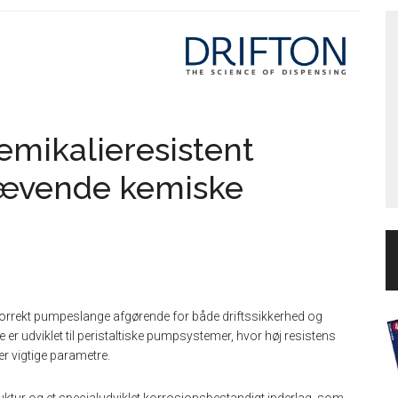
emikalieresistent
rævende kemiske
 korrekt pumpeslange afgørende for både driftssikkerhed og
er udviklet til peristaltiske pumpsystemer, hvor høj resistens
r vigtige parametre.