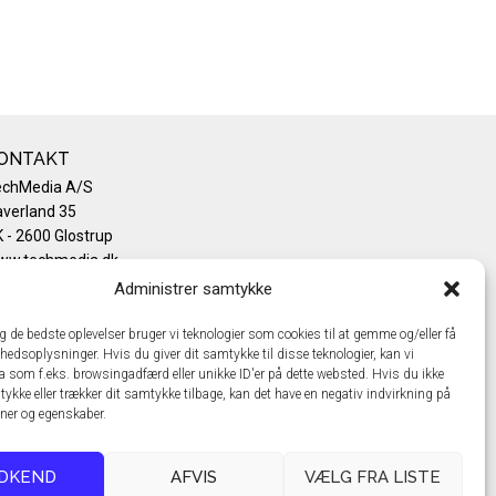
ONTAKT
echMedia A/S
verland 35
 - 2600 Glostrup
ww.techmedia.dk
lefon: +45 43 24 26 28
Administrer samtykke
mail:
info@techmedia.dk
ivatlivspolitik
ig de bedste oplevelser bruger vi teknologier som cookies til at gemme og/eller få
hedsoplysninger. Hvis du giver dit samtykke til disse teknologier, kan vi
okiepolitik
a som f.eks. browsingadfærd eller unikke ID'er på dette websted. Hvis du ikke
tykke eller trækker dit samtykke tilbage, kan det have en negativ indvirkning på
oner og egenskaber.
DKEND
AFVIS
VÆLG FRA LISTE