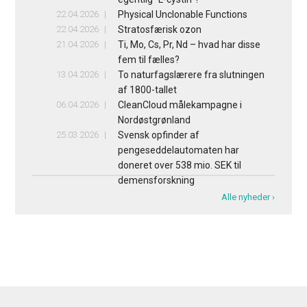
22.04.2026
Physical Unclonable Functions
22.04.2026
Stratosfærisk ozon
21.04.2026
Ti, Mo, Cs, Pr, Nd – hvad har disse
fem til fælles?
13.04.2026
To naturfagslærere fra slutningen
af 1800-tallet
06.04.2026
CleanCloud målekampagne i
Nordøstgrønland
25.03.2026
Svensk opfinder af
pengeseddelautomaten har
doneret over 538 mio. SEK til
demensforskning
Alle nyheder ›