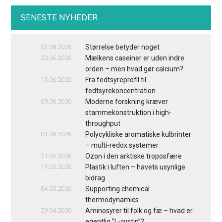
SENESTE NYHEDER
03.08.2026
Størrelse betyder noget
22.06.2026
Mælkens caseiner er uden indre
orden – men hvad gør calcium?
15.06.2026
Fra fedtsyreprofil til
fedtsyrekoncentration
09.06.2026
Moderne forskning kræver
stammekonstruktion i high-
throughput
01.06.2026
Polycykliske aromatiske kulbrinter
– multi-redox systemer
21.05.2026
Ozon i den arktiske troposfære
11.05.2026
Plastik i luften – havets usynlige
bidrag
04.05.2026
Supporting chemical
thermodynamics
29.04.2026
Aminosyrer til folk og fæ – hvad er
egentlig ”L-cystin”?