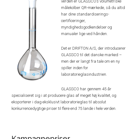
verden er GLASSCO’s volumetriske
målekolber QR-mærkede, så du altid
har dine standardiserings-
certificeringer,
myndighedsgodkendelser og
manualer lige ved hånden.
Det er DRIFTON A/S, der introducerer
GLASSCO til det danske marked –
men der er langt fra tale om en ny
spiller inden for
laboratorieglasindustrien.
GLASSCO har gennem 45 år
specialiseret sig i at producere glas af meget høj kvalitet, og
eksporterer i dag eksklusivt laboratorieglas til absolut
konkurrencedygtige priser til flere end 75 lande i hele verden.
Kampagnepriser