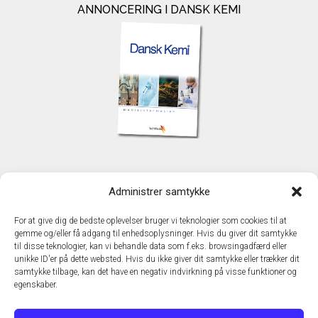
ANNONCERING I DANSK KEMI
KONTAKT
Administrer samtykke
TechMedia A/S
Naverland 35
For at give dig de bedste oplevelser bruger vi teknologier som cookies til at
DK - 2600 Glostrup
gemme og/eller få adgang til enhedsoplysninger. Hvis du giver dit samtykke
www.techmedia.dk
til disse teknologier, kan vi behandle data som f.eks. browsingadfærd eller
Telefon: +45 43 24 26 28
unikke ID'er på dette websted. Hvis du ikke giver dit samtykke eller trækker dit
samtykke tilbage, kan det have en negativ indvirkning på visse funktioner og
E-mail:
info@techmedia.dk
egenskaber.
Privatlivspolitik
Cookiepolitik