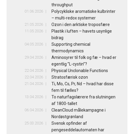
throughput
01.06.2026
Polycykliske aromatiske kulbrinter
– multi-redox systemer
21.05.2026
Ozon i den arktiske troposfære
11.05.2026
Plastik i luften – havets usynlige
bidrag
04.05.2026
Supporting chemical
thermodynamics
29.04.2026
Aminosyrer til folk og fæ – hvad er
egentlig ”L-cystin”?
22.04.2026
Physical Unclonable Functions
22.04.2026
Stratosfærisk ozon
21.04.2026
Ti, Mo, Cs, Pr, Nd – hvad har disse
fem til fælles?
13.04.2026
To naturfagslærere fra slutningen
af 1800-tallet
06.04.2026
CleanCloud målekampagne i
Nordøstgrønland
25.03.2026
Svensk opfinder af
pengeseddelautomaten har