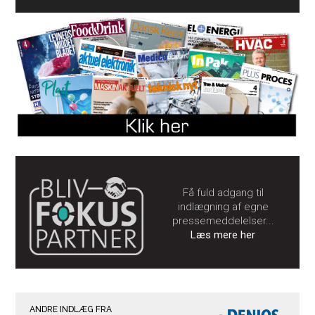
Få fuld adgang til
indlægning af egne
pressemeddelelser...
Læs mere her
ANDRE INDLÆG FRA