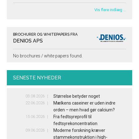
Vis flere indlæg …
BROCHURER OG WHITEPAPERS FRA
DENIOS APS
No brochures / white papers found.
SENESTE NYHEDER
03.08.2026
Størrelse betyder noget
22.06.2026
Mælkens caseiner er uden indre
orden – men hvad gør calcium?
15.06.2026
Fra fedtsyreprofil til
fedtsyrekoncentration
09.06.2026
Moderne forskning kræver
stammekonstruktion i high-