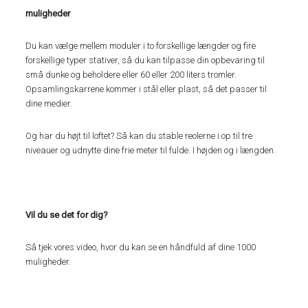
muligheder
Du kan vælge mellem moduler i to forskellige længder og fire
forskellige typer stativer, så du kan tilpasse din opbevaring til
små dunke og beholdere eller 60 eller 200 liters tromler.
Opsamlingskarrene kommer i stål eller plast, så det passer til
dine medier.
Og har du højt til loftet? Så kan du stable reolerne i op til tre
niveauer og udnytte dine frie meter til fulde. I højden og i længden.
Vil du se det for dig?
Så tjek vores video, hvor du kan se en håndfuld af dine 1000
muligheder.