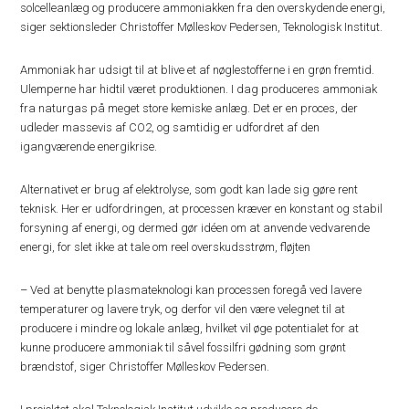
solcelleanlæg og producere ammoniakken fra den overskydende energi,
siger sektionsleder Christoffer Mølleskov Pedersen, Teknologisk Institut.
Ammoniak har udsigt til at blive et af nøglestofferne i en grøn fremtid.
Ulemperne har hidtil været produktionen. I dag produceres ammoniak
fra naturgas på meget store kemiske anlæg. Det er en proces, der
udleder massevis af CO2, og samtidig er udfordret af den
igangværende energikrise.
Alternativet er brug af elektrolyse, som godt kan lade sig gøre rent
teknisk. Her er udfordringen, at processen kræver en konstant og stabil
forsyning af energi, og dermed gør idéen om at anvende vedvarende
energi, for slet ikke at tale om reel overskudsstrøm, fløjten
– Ved at benytte plasmateknologi kan processen foregå ved lavere
temperaturer og lavere tryk, og derfor vil den være velegnet til at
producere i mindre og lokale anlæg, hvilket vil øge potentialet for at
kunne producere ammoniak til såvel fossilfri gødning som grønt
brændstof, siger Christoffer Mølleskov Pedersen.