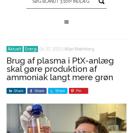
Aktuelt
Energi
06. 02. 2023
|
Allan Malmberg
Brug af plasma i PtX-anlæg
skal gøre produktion af
ammoniak langt mere grøn
Share
Share
Share
Pin