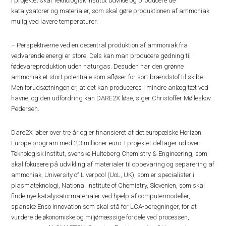
I projektet skal Teknologisk Institut udvikle og producere de
katalysatorer og materialer, som skal gøre produktionen af ammoniak
mulig ved lavere temperaturer.
– Perspektiverne ved en decentral produktion af ammoniak fra
vedvarende energi er store. Dels kan man producere gødning til
fødevareproduktion uden naturgas. Desuden har den grønne
ammoniak et stort potentiale som afløser for sort brændstof til skibe.
Men forudsætningen er, at det kan produceres i mindre anlæg tæt ved
havne, og den udfordring kan DARE2X løse, siger Christoffer Mølleskov
Pedersen.
Dare2X løber over tre år og er finansieret af det europæiske Horizon
Europe program med 2,3 millioner euro. I projektet deltager ud over
Teknologisk Institut, svenske Hulteberg Chemistry & Engineering, som
skal fokusere på udvikling af materialer til opbevaring og separering af
ammoniak, University of Liverpool (UoL, UK), som er specialister i
plasmateknologi, National Institute of Chemistry, Slovenien, som skal
finde nye katalysatormaterialer ved hjælp af computermodeller,
spanske Enso Innovation som skal stå for LCA-beregninger, for at
vurdere de økonomiske og miljømæssige fordele ved processen,