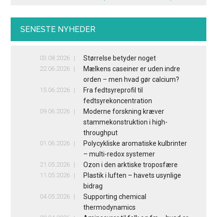
SENESTE NYHEDER
03.08.2026
Størrelse betyder noget
22.06.2026
Mælkens caseiner er uden indre
orden – men hvad gør calcium?
15.06.2026
Fra fedtsyreprofil til
fedtsyrekoncentration
09.06.2026
Moderne forskning kræver
stammekonstruktion i high-
throughput
01.06.2026
Polycykliske aromatiske kulbrinter
– multi-redox systemer
21.05.2026
Ozon i den arktiske troposfære
11.05.2026
Plastik i luften – havets usynlige
bidrag
04.05.2026
Supporting chemical
thermodynamics