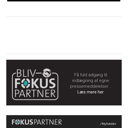
Få fuld adgang til
indlægning af egne
pressemeddelelser...
Læs mere her
/Nyheder