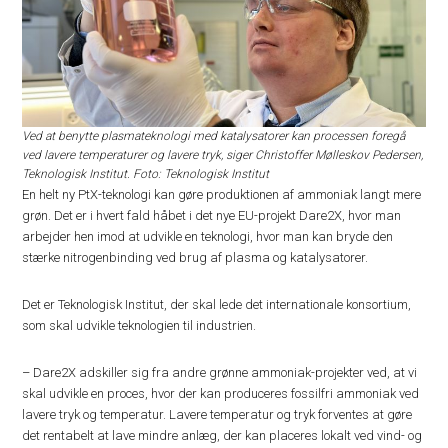
Ved at benytte plasmateknologi med katalysatorer kan processen foregå
ved lavere temperaturer og lavere tryk, siger Christoffer Mølleskov Pedersen,
Teknologisk Institut. Foto: Teknologisk Institut
En helt ny PtX-teknologi kan gøre produktionen af ammoniak langt mere
grøn. Det er i hvert fald håbet i det nye EU-projekt Dare2X, hvor man
arbejder hen imod at udvikle en teknologi, hvor man kan bryde den
stærke nitrogenbinding ved brug af plasma og katalysatorer.
Det er Teknologisk Institut, der skal lede det internationale konsortium,
som skal udvikle teknologien til industrien.
– Dare2X adskiller sig fra andre grønne ammoniak-projekter ved, at vi
skal udvikle en proces, hvor der kan produceres fossilfri ammoniak ved
lavere tryk og temperatur. Lavere temperatur og tryk forventes at gøre
det rentabelt at lave mindre anlæg, der kan placeres lokalt ved vind- og