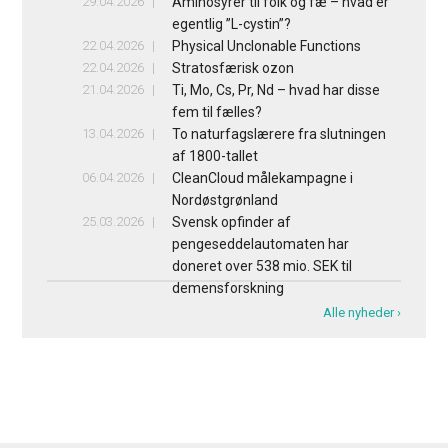
29.04.2026
Aminosyrer til folk og fæ – hvad er
egentlig ”L-cystin”?
22.04.2026
Physical Unclonable Functions
22.04.2026
Stratosfærisk ozon
21.04.2026
Ti, Mo, Cs, Pr, Nd – hvad har disse
fem til fælles?
13.04.2026
To naturfagslærere fra slutningen
af 1800-tallet
06.04.2026
CleanCloud målekampagne i
Nordøstgrønland
25.03.2026
Svensk opfinder af
pengeseddelautomaten har
doneret over 538 mio. SEK til
demensforskning
Alle nyheder ›