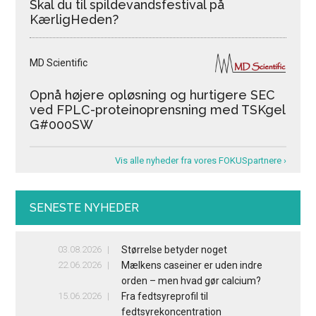
Skal du til spildevandsfestival på
KærligHeden?
MD Scientific
Opnå højere opløsning og hurtigere SEC
ved FPLC-proteinoprensning med TSKgel
G#000SW
Vis alle nyheder fra vores FOKUSpartnere ›
SENESTE NYHEDER
03.08.2026
Størrelse betyder noget
22.06.2026
Mælkens caseiner er uden indre
orden – men hvad gør calcium?
15.06.2026
Fra fedtsyreprofil til
fedtsyrekoncentration