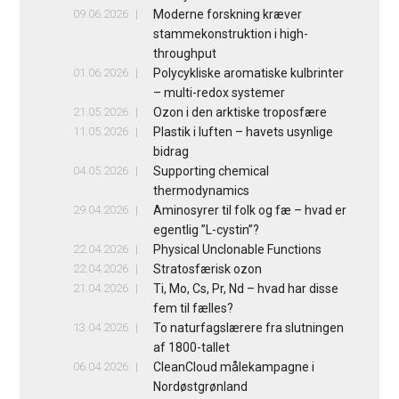
09.06.2026
Moderne forskning kræver
stammekonstruktion i high-
throughput
01.06.2026
Polycykliske aromatiske kulbrinter
– multi-redox systemer
21.05.2026
Ozon i den arktiske troposfære
11.05.2026
Plastik i luften – havets usynlige
bidrag
04.05.2026
Supporting chemical
thermodynamics
29.04.2026
Aminosyrer til folk og fæ – hvad er
egentlig ”L-cystin”?
22.04.2026
Physical Unclonable Functions
22.04.2026
Stratosfærisk ozon
21.04.2026
Ti, Mo, Cs, Pr, Nd – hvad har disse
fem til fælles?
13.04.2026
To naturfagslærere fra slutningen
af 1800-tallet
06.04.2026
CleanCloud målekampagne i
Nordøstgrønland