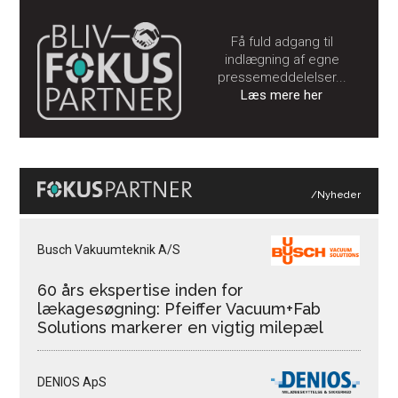
Få fuld adgang til
indlægning af egne
pressemeddelelser...
Læs mere her
/Nyheder
Busch Vakuumteknik A/S
60 års ekspertise inden for
lækagesøgning: Pfeiffer Vacuum+Fab
Solutions markerer en vigtig milepæl
DENIOS ApS