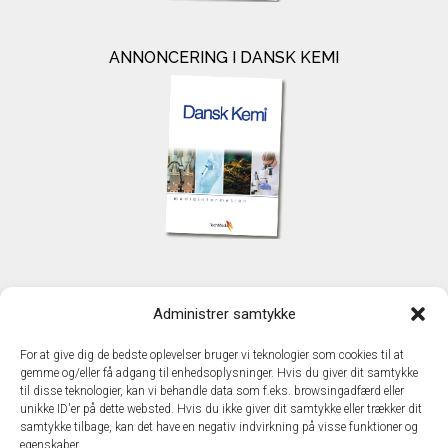
ANNONCERING I DANSK KEMI
KONTAKT
Administrer samtykke
TechMedia A/S
Naverland 35
For at give dig de bedste oplevelser bruger vi teknologier som cookies til at
DK - 2600 Glostrup
gemme og/eller få adgang til enhedsoplysninger. Hvis du giver dit samtykke
www.techmedia.dk
til disse teknologier, kan vi behandle data som f.eks. browsingadfærd eller
Telefon: +45 43 24 26 28
unikke ID'er på dette websted. Hvis du ikke giver dit samtykke eller trækker dit
samtykke tilbage, kan det have en negativ indvirkning på visse funktioner og
E-mail:
info@techmedia.dk
egenskaber.