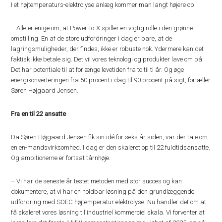
I et højtemperaturs-elektrolyse anlæg kommer man langt højere op.
– Alle er enige om, at Power-to-X spiller en vigtig rolle i den grønne
omstilling. En af de store udfordringer i dag er bare, at de
lagringsmuligheder, der findes, ikke er robuste nok. Ydermere kan det
faktisk ikke betale sig. Det vil vores teknologi og produkter lave om på.
Det har potentiale til at forlænge levetiden fra to til ti år. Og øge
energikonverteringen fra 50 procent i dag til 90 procent på sigt, fortæller
Søren Højgaard Jensen.
Fra en til 22 ansatte
Da Søren Højgaard Jensen fik sin idé for seks år siden, var der tale om
en en-mandsvirksomhed. I dag er den skaleret op til 22 fuldtidsansatte.
Og ambitionerne er fortsat tårnhøje.
– Vi har de seneste år testet metoden med stor succes og kan
dokumentere, at vi har en holdbar løsning på den grundlæggende
udfordring med SOEC højtemperatur elektrolyse. Nu handler det om at
få skaleret vores løsning til industriel kommerciel skala. Vi forventer at