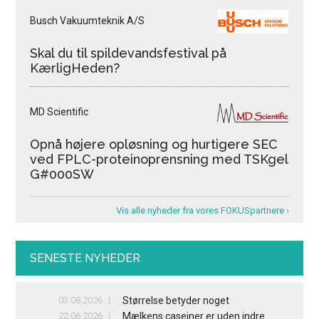
Busch Vakuumteknik A/S
Skal du til spildevandsfestival på
KærligHeden?
MD Scientific
Opnå højere opløsning og hurtigere SEC
ved FPLC-proteinoprensning med TSKgel
G#000SW
Vis alle nyheder fra vores FOKUSpartnere ›
SENESTE NYHEDER
03.08.2026
Størrelse betyder noget
22.06.2026
Mælkens caseiner er uden indre