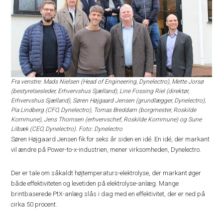
Fra venstre: Mads Nielsen (Head of Engineering, Dynelectro), Mette Jorsø
(bestyrelsesleder, Erhvervshus Sjælland), Line Fossing Riel (direktør,
Erhvervshus Sjælland), Søren Højgaard Jensen (grundlægger, Dynelectro),
Pia Lindberg (CFO, Dynelectro), Tomas Breddam (borgmester, Roskilde
Kommune), Jens Thornsen (erhvervschef, Roskilde Kommune) og Sune
Lilbæk (CEO, Dynelectro). Foto: Dynelectro
Søren Højgaard Jensen fik for seks år siden en idé. En idé, der markant
vil ændre på Power-to-x-industrien, mener virksomheden, Dynelectro.
Der er tale om såkaldt højtemperaturs-elektrolyse, der markant øger
både effektiviteten og levetiden på elektrolyse-anlæg. Mange
brintbaserede PtX-anlæg slås i dag med en effektivitet, der er ned på
cirka 50 procent.