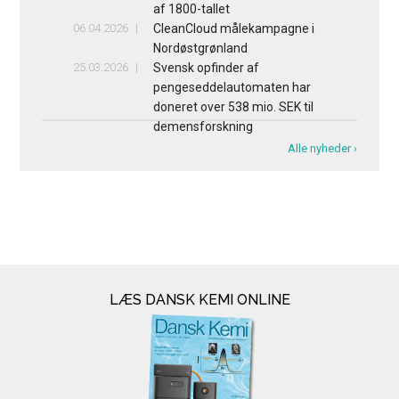
af 1800-tallet
06.04.2026
CleanCloud målekampagne i
Nordøstgrønland
25.03.2026
Svensk opfinder af
pengeseddelautomaten har
doneret over 538 mio. SEK til
demensforskning
Alle nyheder ›
LÆS DANSK KEMI ONLINE