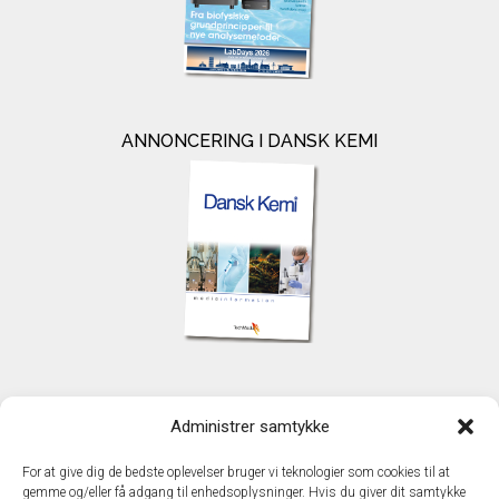
ANNONCERING I DANSK KEMI
KONTAKT
Administrer samtykke
TechMedia A/S
Naverland 35
For at give dig de bedste oplevelser bruger vi teknologier som cookies til at
DK - 2600 Glostrup
gemme og/eller få adgang til enhedsoplysninger. Hvis du giver dit samtykke