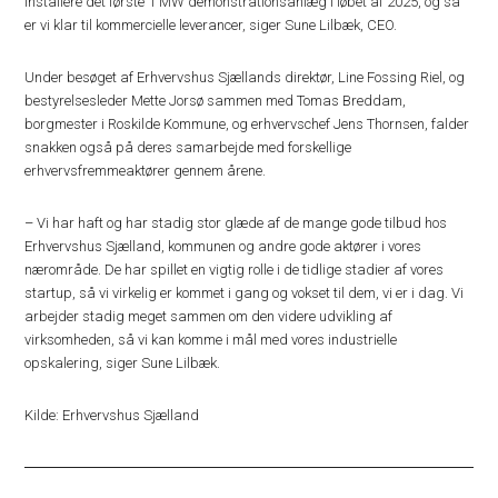
installere det første 1 MW demonstrationsanlæg i løbet af 2025, og så
er vi klar til kommercielle leverancer, siger Sune Lilbæk, CEO.
Under besøget af Erhvervshus Sjællands direktør, Line Fossing Riel, og
bestyrelsesleder Mette Jorsø sammen med Tomas Breddam,
borgmester i Roskilde Kommune, og erhvervschef Jens Thornsen, falder
snakken også på deres samarbejde med forskellige
erhvervsfremmeaktører gennem årene.
– Vi har haft og har stadig stor glæde af de mange gode tilbud hos
Erhvervshus Sjælland, kommunen og andre gode aktører i vores
nærområde. De har spillet en vigtig rolle i de tidlige stadier af vores
startup, så vi virkelig er kommet i gang og vokset til dem, vi er i dag. Vi
arbejder stadig meget sammen om den videre udvikling af
virksomheden, så vi kan komme i mål med vores industrielle
opskalering, siger Sune Lilbæk.
Kilde: Erhvervshus Sjælland