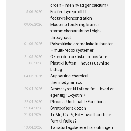
orden – men hvad gør calcium?
15.06.2026
Fra fedtsyreprofil til
fedtsyrekoncentration
09.06.2026
Moderne forskning kræver
stammekonstruktion i high-
throughput
01.06.2026
Polycykliske aromatiske kulbrinter
– multi-redox systemer
21.05.2026
Ozon i den arktiske troposfære
11.05.2026
Plastik i luften – havets usynlige
bidrag
04.05.2026
Supporting chemical
thermodynamics
29.04.2026
Aminosyrer til folk og fæ – hvad er
egentlig ”L-cystin”?
22.04.2026
Physical Unclonable Functions
22.04.2026
Stratosfærisk ozon
21.04.2026
Ti, Mo, Cs, Pr, Nd – hvad har disse
fem til fælles?
13.04.2026
To naturfagslærere fra slutningen