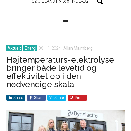
Aktuelt
Energi
08. 11. 2024
|
Allan Malmberg
Højtemperaturs-elektrolyse
bringer både levetid og
effektivitet op i den
nødvendige skala
Share
Share
Share
Pin