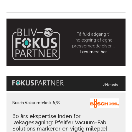
Få fuld adgang til
indlægning af egne
pressemeddelelser...
Læs mere her
/Nyheder
Busch Vakuumteknik A/S
60 års ekspertise inden for
lækagesøgning: Pfeiffer Vacuum+Fab
Solutions markerer en vigtig milepæl