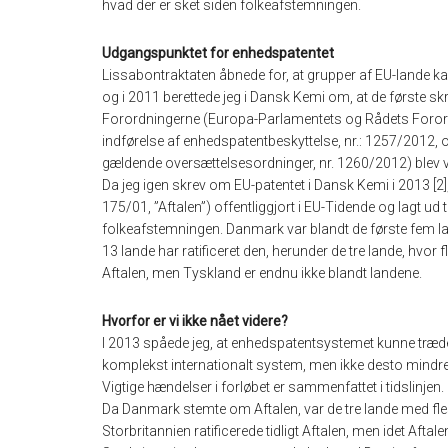
hvad der er sket siden folkeafstemningen.
Udgangspunktet for enhedspatentet
Lissabontraktaten åbnede for, at grupper af EU-lande k
og i 2011 berettede jeg i Dansk Kemi om, at de første skr
Forordningerne (Europa-Parlamentets og Rådets Foror
indførelse af enhedspatentbeskyttelse, nr.: 1257/2012, 
gældende oversættelsesordninger, nr. 1260/2012) blev ved
Da jeg igen skrev om EU-patentet i Dansk Kemi i 2013 [
175/01, ”Aftalen”) offentliggjort i EU-Tidende og lagt ud 
folkeafstemningen. Danmark var blandt de første fem lande 
13 lande har ratificeret den, herunder de tre lande, hvor f
Aftalen, men Tyskland er endnu ikke blandt landene.
Hvorfor er vi ikke nået videre?
I 2013 spåede jeg, at enhedspatentsystemet kunne træde i
komplekst internationalt system, men ikke desto mindre
Vigtige hændelser i forløbet er sammenfattet i tidslinjen.
Da Danmark stemte om Aftalen, var de tre lande med fle
Storbritannien ratificerede tidligt Aftalen, men idet Aftal