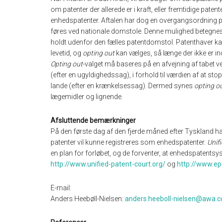
om patenter der allerede er i kraft, eller fremtidige patente
enhedspatenter. Aftalen har dog en overgangsordning på 
føres ved nationale domstole. Denne mulighed betegnes
holdt udenfor den fælles patentdomstol. Patenthaver 
levetid, og
opting out
kan vælges, så længe der ikke er i
Opting out
-valget må baseres på en afvejning af tabet ved
(efter en ugyldighedssag), i forhold til værdien af at sto
lande (efter en krænkelsessag). Dermed synes
opting o
lægemidler og lignende.
Afsluttende bemærkninger
På den første dag af den fjerde måned efter Tyskland har a
patenter vil kunne registreres som enhedspatenter.
Unif
en plan for forløbet, og de forventer, at enhedspatentsyst
http://www.unified-patent-court.org/
og
http://www.ep
E-mail:
Anders Heebøll-Nielsen:
anders.heeboll-nielsen@awa.