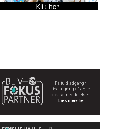
Få fuld adgang til
indlægning af egne
pressemeddelelser...
Læs mere her