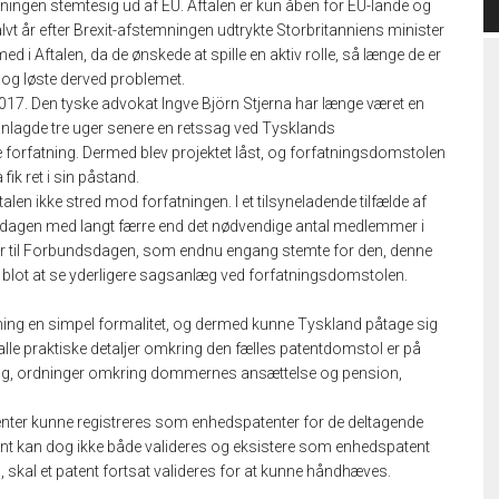
ningen stemtesig ud af EU. Aftalen er kun åben for EU-lande og
halvt år efter Brexit-afstemningen udtrykte Storbritanniens minister
med i Aftalen, da de ønskede at spille en aktiv rolle, så længe de er
 og løste derved problemet.
17. Den tyske advokat Ingve Björn Stjerna har længe været en
nlagde tre uger senere en retssag ved Tysklands
 forfatning. Dermed blev projektet låst, og forfatningsdomstolen
 fik ret i sin påstand.
len ikke stred mod forfatningen. I et tilsyneladende tilfælde af
sdagen med langt færre end det nødvendige antal medlemmer i
etur til Forbundsdagen, som endnu engang stemte for den, denne
 blot at se yderligere sagsanlæg ved forfatningsdomstolen.
ning en simpel formalitet, og dermed kunne Tyskland påtage sig
 alle praktiske detaljer omkring den fælles patentdomstol er på
ning, ordninger omkring dommernes ansættelse og pension,
tenter kunne registreres som enhedspatenter for de deltagende
atent kan dog ikke både valideres og eksistere som enhedspatent
 skal et patent fortsat valideres for at kunne håndhæves.