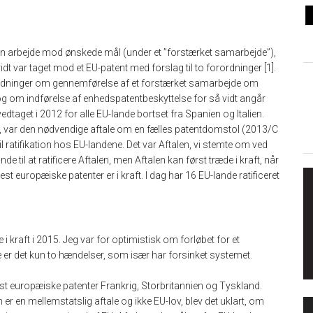
an arbejde mod ønskede mål (under et ”forstærket samarbejde”),
idt var taget mod et EU-patent med forslag til to forordninger [1].
dninger om gennemførelse af et forstærket samarbejde om
og om indførelse af enhedspatentbeskyttelse for så vidt angår
taget i 2012 for alle EU-lande bortset fra Spanien og Italien.
2], var den nødvendige aftale om en fælles patentdomstol (2013/C
til ratifikation hos EU-landene. Det var Aftalen, vi stemte om ved
til at ratificere Aftalen, men Aftalen kan først træde i kraft, når
lest europæiske patenter er i kraft. I dag har 16 EU-lande ratificeret
 kraft i 2015. Jeg var for optimistisk om forløbet for et
 er det kun to hændelser, som især har forsinket systemet.
st europæiske patenter Frankrig, Storbritannien og Tyskland.
en er en mellemstatslig aftale og ikke EU-lov, blev det uklart, om