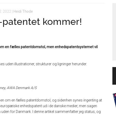
2. 2022
|
Heidi Thode
EU-patentet kommer!
om en fælles patentdomstol, men enhedspatentsystemet vil
es uden illustrationer, strukturer og ligninger herunder.
orney, AWA Denmark A/S
ftalen om en fælles patentdomstol, og sidenhen synes ingenting at
t europæiske enhedspatent ud i de danske medier, men sagen
ngen uden for Danmark. I denne artikel sammenfatter jeg status, og