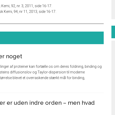
Kemi, 92, nr. 3, 2011, side 16-17.
k Kemi, 94, nr 11, 2013, side 16-17.
er noget
nger af proteiner kan fortælle os om deres foldning, binding og
teins diffusionslov og Taylor-dispersion til moderne
ørrelse blevet et overraskende stærkt mål for binding,
er er uden indre orden – men hvad