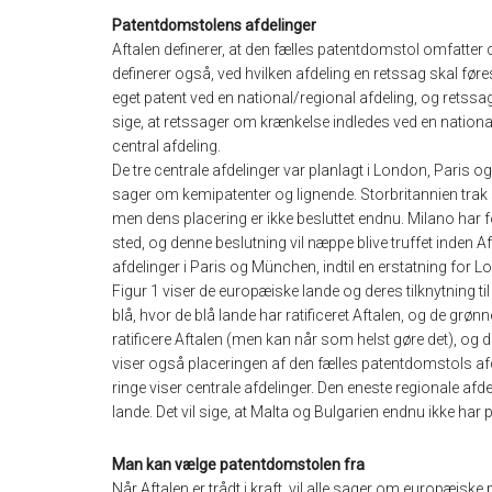
Patentdomstolens afdelinger
Aftalen definerer, at den fælles patentdomstol omfatter c
definerer også, ved hvilken afdeling en retssag skal f
eget patent ved en national/regional afdeling, og retssag
sige, at retssager om krænkelse indledes ved en nationa
central afdeling.
De tre centrale afdelinger var planlagt i London, Paris 
sager om kemipatenter og lignende. Storbritannien trak si
men dens placering er ikke besluttet endnu. Milano har fo
sted, og denne beslutning vil næppe blive truffet inden Af
afdelinger i Paris og München, indtil en erstatning for L
Figur 1 viser de europæiske lande og deres tilknytning t
blå, hvor de blå lande har ratificeret Aftalen, og de grønne
ratificere Aftalen (men kan når som helst gøre det), og d
viser også placeringen af den fælles patentdomstols afd
ringe viser centrale afdelinger. Den eneste regionale afd
lande. Det vil sige, at Malta og Bulgarien endnu ikke har 
Man kan vælge patentdomstolen fra
Når Aftalen er trådt i kraft, vil alle sager om europæisk