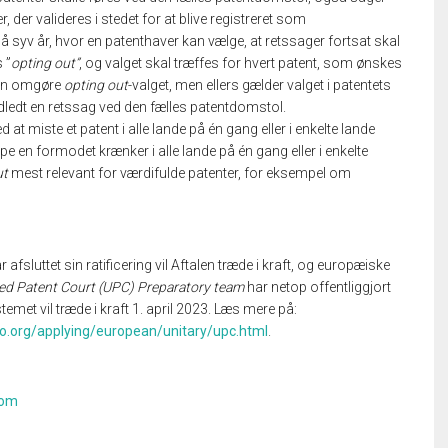
r, der valideres i stedet for at blive registreret som
syv år, hvor en patenthaver kan vælge, at retssager fortsat skal
 ”
opting out”
, og valget skal træffes for hvert patent, som ønskes
kan omgøre
opting out­
-valget, men ellers gælder valget i patentets
ndledt en retssag ved den fælles patentdomstol.
 at miste et patent i alle lande på én gang eller i enkelte lande
ppe en formodet krænker i alle lande på én gang eller i enkelte
ut
mest relevant for værdifulde patenter, for eksempel om
fsluttet sin ratificering vil Aftalen træde i kraft, og europæiske
ied Patent Court (UPC) Preparatory team
har netop offentliggjort
emet vil træde i kraft 1. april 2023. Læs mere på:
o.org/applying/european/unitary/upc.html
.
com