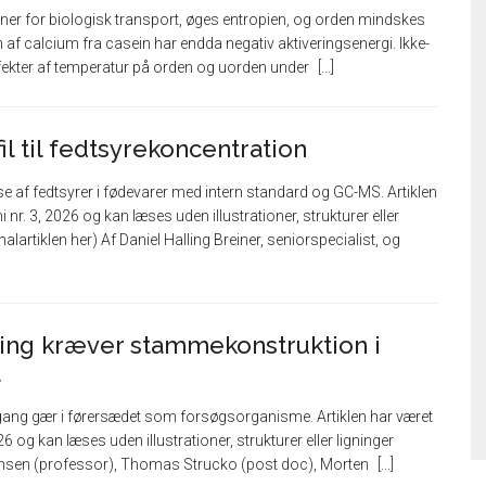
iner for biologisk transport, øges entropien, og orden mindskes
 af calcium fra casein har endda negativ aktiveringsenergi. Ikke-
fekter af temperatur på orden og uorden under
il til fedtsyrekoncentration
 af fedtsyrer i fødevarer med intern standard og GC-MS. Artiklen
 nr. 3, 2026 og kan læses uden illustrationer, strukturer eller
alartiklen her) Af Daniel Halling Breiner, seniorspecialist, og
ing kræver stammekonstruktion i
t
ang gær i førersædet som forsøgsorganisme. Artiklen har været
6 og kan læses uden illustrationer, strukturer eller ligninger
tensen (professor), Thomas Strucko (post doc), Morten