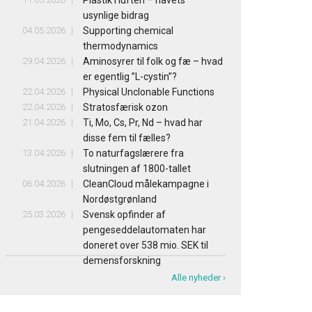
Plastik i luften – havets
usynlige bidrag
04.05.2026
Supporting chemical
thermodynamics
29.04.2026
Aminosyrer til folk og fæ – hvad
er egentlig ”L-cystin”?
22.04.2026
Physical Unclonable Functions
22.04.2026
Stratosfærisk ozon
21.04.2026
Ti, Mo, Cs, Pr, Nd – hvad har
disse fem til fælles?
13.04.2026
To naturfagslærere fra
slutningen af 1800-tallet
06.04.2026
CleanCloud målekampagne i
Nordøstgrønland
25.03.2026
Svensk opfinder af
pengeseddelautomaten har
doneret over 538 mio. SEK til
demensforskning
Alle nyheder ›