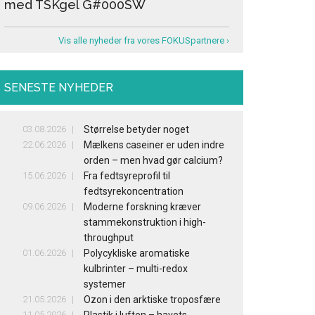
med TSKgel G#000SW
Vis alle nyheder fra vores FOKUSpartnere ›
SENESTE NYHEDER
03.08.2026
Størrelse betyder noget
22.06.2026
Mælkens caseiner er uden indre
orden – men hvad gør calcium?
15.06.2026
Fra fedtsyreprofil til
fedtsyrekoncentration
09.06.2026
Moderne forskning kræver
stammekonstruktion i high-
throughput
01.06.2026
Polycykliske aromatiske
kulbrinter – multi-redox
systemer
21.05.2026
Ozon i den arktiske troposfære
11.05.2026