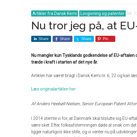
Artikler fra Dansk Kemi
Lovgivning og patenter
06. 1
Nu tror jeg på, at 
Share
Share
Share
Pin
Nu mangler kun Tysklands godkendelse af EU-aftalen 
træde i kraft i starten af det nye år.
Artiklen har været bragt i Dansk Kemi nr. 6, 22 og kan læs
Læs originalartiklen her
Af Anders Heebøll-Nielsen, Senior European Patent Att
I 2014 stemte vi for, at Danmark skal tilslutte sig EU-a
være sket. Efter folkeafstemningen døde al snak om de
ligger naturligvis ikke stille, og vi venter nu på udvikli