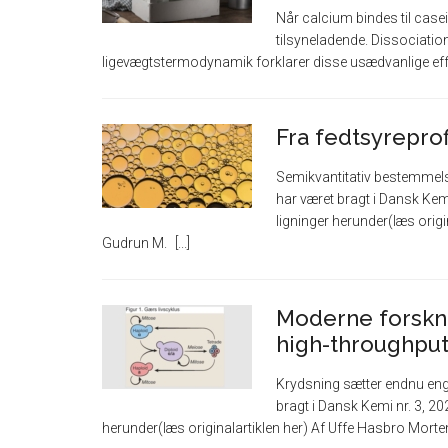
Når calcium bindes til case
tilsyneladende. Dissociation
ligevægtstermodynamik forklarer disse usædvanlige ef
Fra fedtsyreprof
Semikvantitativ bestemmelse
har været bragt i Dansk Kemi
ligninger herunder(læs origin
Gudrun M.
Moderne forskn
high-throughpu
Krydsning sætter endnu eng
bragt i Dansk Kemi nr. 3, 202
herunder(læs originalartiklen her) Af Uffe Hasbro Mor