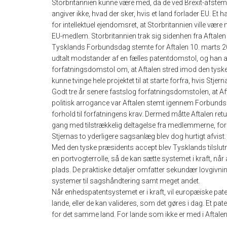
Storbritannien kunne være med, da de ved Brexit-afstem
angiver ikke, hvad der sker, hvis et land forlader EU. Et 
for intellektuel ejendomsret, at Storbritannien ville være 
EU-medlem. Storbritannien trak sig sidenhen fra Aftalen
Tysklands Forbundsdag stemte for Aftalen 10. marts 20
udtalt modstander af en fælles patentdomstol, og han a
forfatningsdomstol om, at Aftalen stred imod den tyske
kunne tvinge hele projektet til at starte forfra, hvis Stjerna
Godt tre år senere fastslog forfatningsdomstolen, at Afta
politisk arrogance var Aftalen stemt igennem Forbund
forhold til forfatningens krav. Dermed måtte Aftalen r
gang med tilstrækkelig deltagelse fra medlemmerne, for
Stjernas to yderligere sagsanlæg blev dog hurtigt afvist.
Med den tyske præsidents accept blev Tysklands tilslut
en portvogterrolle, så de kan sætte systemet i kraft, når
plads. De praktiske detaljer omfatter sekundær lovgiv
systemer til sagshåndtering samt meget andet.
Når enhedspatentsystemet er i kraft, vil europæiske pa
lande, eller de kan valideres, som det gøres i dag. Et p
for det samme land. For lande som ikke er med i Aftalen,