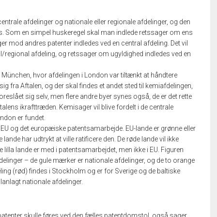
entrale afdelinger og nationale eller regionale afdelinger, og den
øres. Som en simpel huskeregel skal man indlede retssager om ens
er mod andres patenter indledes ved en central afdeling. Det vil
l/regional afdeling, og retssager om ugyldighed indledes ved en
og München, hvor afdelingen i London var tiltænkt at håndtere
g fra Aftalen, og der skal findes et andet sted til kemiafdelingen,
reslået sig selv, men flere andre byer synes også, de er det rette
talens ikrafttræden. Kemisager vil blive fordelt i de centrale
ondon er fundet.
il EU og det europæiske patentsamarbejde. EU-lande er grønne eller
 lande har udtrykt at ville ratificere den. De røde lande vil ikke
e lilla lande er med i patentsamarbejdet, men ikke i EU. Figuren
elinger – de gule mærker er nationale afdelinger, og de to orange
eling (rød) findes i Stockholm og er for Sverige og de baltiske
planlagt nationale afdelinger.
e patenter skulle føres ved den fælles patentdomstol, også sager