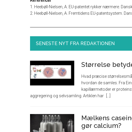
Referencer
1. Heebøll-Nielsen, A. EU-patentet rykker nærmere. Dansk 
2. Heebøll-Nielsen, A. Fremtidens EU-patentsystem. Dans
SENESTE NYT FRA REDAKTIONEN
Størrelse betyd
Hvad præcise størrelsesmåli
hvordan de samles. Fra Eins
kapillærmetoder er proteinst
aggregering og selvsamling. Artiklen har
Mælkens casein
gør calcium?