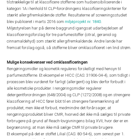
tilstrækkelige til at klassificere stofferne som hudsensibiliserende i
kategori 1A i henhold til CLP-forordningens klassificeringskriterier for
stærkt allergifremkaldende stoffer. Resultaterne af screeningsstudiet
blev publiceret i marts 2016 som
miljøprojekt nr. 1840
.
Miljøstyrelsen har på denne baggrund igangsat udarbejdelsen af
klassificeringsforslag for tre parfumestoffer (citral, geraniol og
cinnamaldehyd) som stærkt allergifremkaldende. Andre lande har
fremsat forslag også, så stofferne bliver omklassificeret i en lind strøm.
Mulige konsekvenser ved omklassificeringen
Rengøringsmidler og kosmetik reguleres forskelligt med hensyn til
parfumestofferne. Et eksempel er HICC (CAS: 31906-04-4), som tidligt i
processen blev vurderet for farligt (allergent) og blev derfor forbudt i
alle kosmetiske produkter. I rengøringsmidler regulerer
detergentforordningen (648/2004) og CLP (1272/2008) og en strengere
klassificering af HICC fører blot til en strengere faremærkning af
produktet, men ikke et forbud, medmindre det forårsager, at
rengøringsproduktet bliver CMR, hvorved det ikke må sælges til private
forbrugere på grund af Reach-lovgivningens bilag XVII, hvor der er en
begrænsning; at man ikke må sælge CMR til private brugere.
Et eksempel på det er stoffet Lilial (CAS: 80-54-6), som senest per 1.