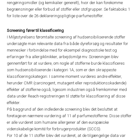
rengøringsmidler (og kemikalier generelt), hvor der kan forekomme
begrænsninger eller forbud af stoffer eller stofgrupper. Se faktaboks 1
for liste over de 26 deklareringspligtige parfumestoffer.
Screening fører til klassificering
I Miljøstyrelsens føromtalte screening af hudsensibiliserende stoffer
undersøgte man relevante data fra både dyreforsøg og resultater for
mennesker i forbindelse med for eksempel diagnostiske test og
erfaringer fra allergiklinikker, arbejdsmiljø mv. Screeningen blev
gennemført for at vurdere, om nogle af stofferne burde klassificeres
som hudsensibiliserende i kategori 1A, som er den skrappeste
klassificeringskategori. I samme moment vurderes andre effekter,
herunder CMR (carcinogent, mutagent eller reproduktionsskadende)
effekter af stofferne også, ligesom industrien også fremkommer med
data under Reach-registreringen til støtte for klassificering af disse
effekter.
På baggrund af den indledende screening blev det besluttet at
foretage en nærmere vurdering af 11 af parfumestofferne. Disse stoffer
er alle vurderet som humane allergener af den europæiske
videnskabelige komité for forbrugerprodukter (SCCS).
For 10 af de 11 stoffer blev det vurderet, at de tilgængelige data var