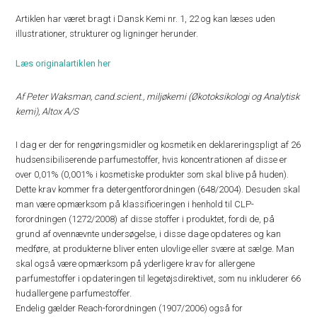
Artiklen har været bragt i Dansk Kemi nr. 1, 22 og kan læses uden
illustrationer, strukturer og ligninger herunder.
Læs originalartiklen her
Af Peter Waksman, cand.scient., miljøkemi (Økotoksikologi og Analytisk
kemi), Altox A/S
I dag er der for rengøringsmidler og kosmetik en deklareringspligt af 26
hudsensibiliserende parfumestoffer, hvis koncentrationen af disse er
over 0,01% (0,001% i kosmetiske produkter som skal blive på huden).
Dette krav kommer fra detergentforordningen (648/2004). Desuden skal
man være opmærksom på klassificeringen i henhold til CLP-
forordningen (1272/2008) af disse stoffer i produktet, fordi de, på
grund af ovennævnte undersøgelse, i disse dage opdateres og kan
medføre, at produkterne bliver enten ulovlige eller svære at sælge. Man
skal også være opmærksom på yderligere krav for allergene
parfumestoffer i opdateringen til legetøjsdirektivet, som nu inkluderer 66
hudallergene parfumestoffer.
Endelig gælder Reach-forordningen (1907/2006) også for