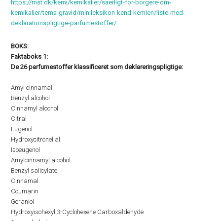
https://mst.dk/kemi/kemikalier/saerligt-for-borgere-om-
kemikalier/tema-gravid/minileksikon-kend-kemien/liste-med-
deklarationspligtige-parfumestoffer/
BOKS:
Faktaboks 1:
De 26 parfumestoffer klassificeret som deklareringspligtige:
Amyl cinnamal
Benzyl alcohol
Cinnamyl alcohol
Citral
Eugenol
Hydroxycitronellal
Isoeugenol
Amylcinnamyl alcohol
Benzyl salicylate
Cinnamal
Coumarin
Geraniol
Hydroxyisohexyl 3-Cyclohexene Carboxaldehyde