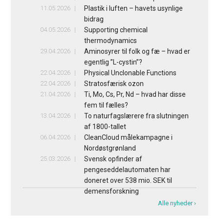
11.05.2026
Plastik i luften – havets usynlige
bidrag
04.05.2026
Supporting chemical
thermodynamics
29.04.2026
Aminosyrer til folk og fæ – hvad er
egentlig ”L-cystin”?
22.04.2026
Physical Unclonable Functions
22.04.2026
Stratosfærisk ozon
21.04.2026
Ti, Mo, Cs, Pr, Nd – hvad har disse
fem til fælles?
13.04.2026
To naturfagslærere fra slutningen
af 1800-tallet
06.04.2026
CleanCloud målekampagne i
Nordøstgrønland
25.03.2026
Svensk opfinder af
pengeseddelautomaten har
doneret over 538 mio. SEK til
demensforskning
Alle nyheder ›