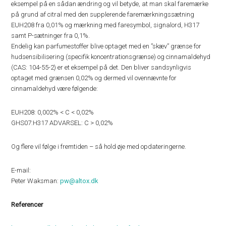
eksempel på en sådan ændring og vil betyde, at man skal faremærke
på grund af citral med den supplerende faremærkningssætning
EUH208 fra 0,01% og mærkning med faresymbol, signalord, H317
samt P-sætninger fra 0,1%.
Endelig kan parfumestoffer blive optaget med en ”skæv” grænse for
hudsensibilisering (specifik koncentrationsgrænse) og cinnamaldehyd
(CAS: 104-55-2) er et eksempel på det. Den bliver sandsynligvis
optaget med grænsen 0,02% og dermed vil ovennævnte for
cinnamaldehyd være følgende:
EUH208: 0,002% < C < 0,02%
GHS07:H317 ADVARSEL: C > 0,02%
Og flere vil følge i fremtiden – så hold øje med opdateringerne.
E-mail:
Peter Waksman:
pw@altox.dk
Referencer