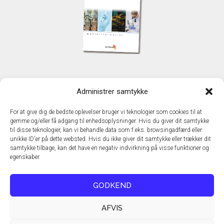
KONTAKT
Administrer samtykke
TechMedia A/S
Naverland 35
For at give dig de bedste oplevelser bruger vi teknologier som cookies til at
DK - 2600 Glostrup
gemme og/eller få adgang til enhedsoplysninger. Hvis du giver dit samtykke
www.techmedia.dk
til disse teknologier, kan vi behandle data som f.eks. browsingadfærd eller
Telefon: +45 43 24 26 28
unikke ID'er på dette websted. Hvis du ikke giver dit samtykke eller trækker dit
samtykke tilbage, kan det have en negativ indvirkning på visse funktioner og
E-mail:
info@techmedia.dk
egenskaber.
Privatlivspolitik
Cookiepolitik
GODKEND
AFVIS