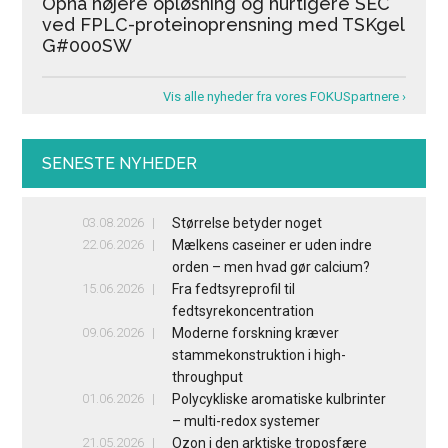
Opnå højere opløsning og hurtigere SEC
ved FPLC-proteinoprensning med TSKgel
G#000SW
Vis alle nyheder fra vores FOKUSpartnere ›
SENESTE NYHEDER
03.08.2026
Størrelse betyder noget
22.06.2026
Mælkens caseiner er uden indre
orden – men hvad gør calcium?
15.06.2026
Fra fedtsyreprofil til
fedtsyrekoncentration
09.06.2026
Moderne forskning kræver
stammekonstruktion i high-
throughput
01.06.2026
Polycykliske aromatiske kulbrinter
– multi-redox systemer
21.05.2026
Ozon i den arktiske troposfære