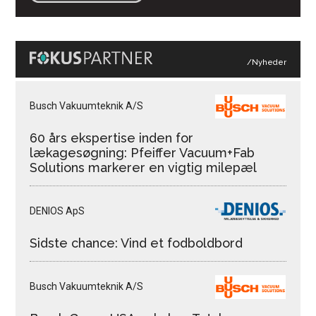
/Nyheder
Busch Vakuumteknik A/S
60 års ekspertise inden for
lækagesøgning: Pfeiffer Vacuum+Fab
Solutions markerer en vigtig milepæl
DENIOS ApS
Sidste chance: Vind et fodboldbord
Busch Vakuumteknik A/S