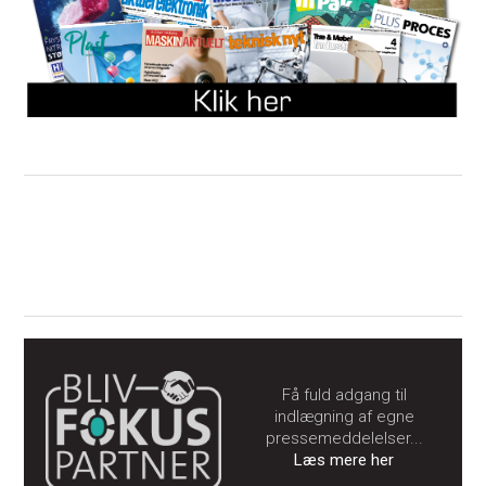
Få fuld adgang til
indlægning af egne
pressemeddelelser...
Læs mere her