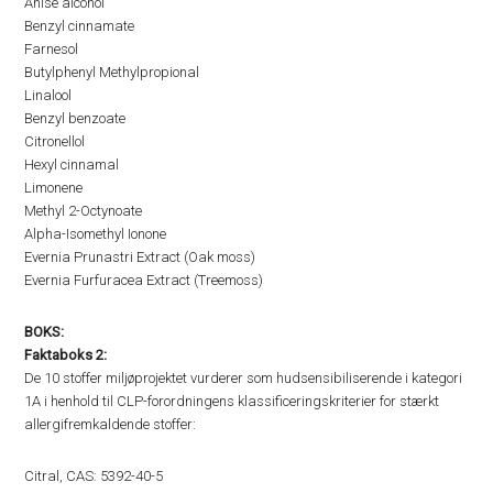
Anise alcohol
Benzyl cinnamate
Farnesol
Butylphenyl Methylpropional
Linalool
Benzyl benzoate
Citronellol
Hexyl cinnamal
Limonene
Methyl 2-Octynoate
Alpha-Isomethyl Ionone
Evernia Prunastri Extract (Oak moss)
Evernia Furfuracea Extract (Treemoss)
BOKS:
Faktaboks 2:
De 10 stoffer miljøprojektet vurderer som hudsensibiliserende i kategori
1A i henhold til CLP-forordningens klassificeringskriterier for stærkt
allergifremkaldende stoffer:
Citral, CAS: 5392-40-5