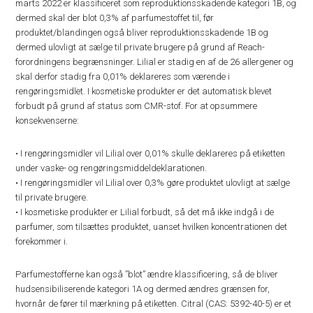
marts 2022 er klassificeret som reproduktionsskadende kategori 1B, og
dermed skal der blot 0,3% af parfumestoffet til, før
produktet/blandingen også bliver reproduktionsskadende 1B og
dermed ulovligt at sælge til private brugere på grund af Reach-
forordningens begrænsninger. Lilial er stadig en af de 26 allergener og
skal derfor stadig fra 0,01% deklareres som værende i
rengøringsmidlet. I kosmetiske produkter er det automatisk blevet
forbudt på grund af status som CMR-stof. For at opsummere
konsekvenserne:
• I rengøringsmidler vil Lilial over 0,01% skulle deklareres på etiketten
under vaske- og rengøringsmiddeldeklarationen.
• I rengøringsmidler vil Lilial over 0,3% gøre produktet ulovligt at sælge
til private brugere.
• I kosmetiske produkter er Lilial forbudt, så det må ikke indgå i de
parfumer, som tilsættes produktet, uanset hvilken koncentrationen det
forekommer i.
Parfumestofferne kan også ”blot” ændre klassificering, så de bliver
hudsensibiliserende kategori 1A og dermed ændres grænsen for,
hvornår de fører til mærkning på etiketten. Citral (CAS: 5392-40-5) er et