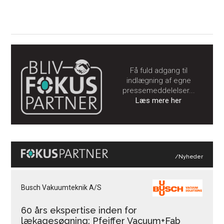
Få fuld adgang til
indlægning af egne
pressemeddelelser...
Læs mere her
/Nyheder
Busch Vakuumteknik A/S
60 års ekspertise inden for
lækagesøgning: Pfeiffer Vacuum+Fab