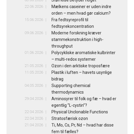
22.06.2026
Mælkens caseiner er uden indre
orden – men hvad gør calcium?
15.06.2026
Fra fedtsyreprofil til
fedtsyrekoncentration
09.06.2026
Moderne forskning kræver
stammekonstruktion i high-
throughput
01.06.2026
Polycykliske aromatiske kulbrinter
– multi-redox systemer
21.05.2026
Ozon i den arktiske troposfære
11.05.2026
Plastik i luften – havets usynlige
bidrag
04.05.2026
Supporting chemical
thermodynamics
29.04.2026
Aminosyrer til folk og fæ – hvad er
egentlig ”L-cystin”?
22.04.2026
Physical Unclonable Functions
22.04.2026
Stratosfærisk ozon
21.04.2026
Ti, Mo, Cs, Pr, Nd – hvad har disse
fem til fælles?