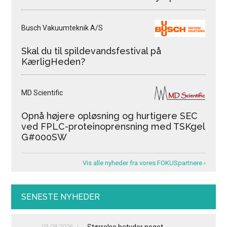
Busch Vakuumteknik A/S
Skal du til spildevandsfestival på
KærligHeden?
MD Scientific
Opnå højere opløsning og hurtigere SEC
ved FPLC-proteinoprensning med TSKgel
G#000SW
Vis alle nyheder fra vores FOKUSpartnere ›
SENESTE NYHEDER
03.08.2026
Størrelse betyder noget