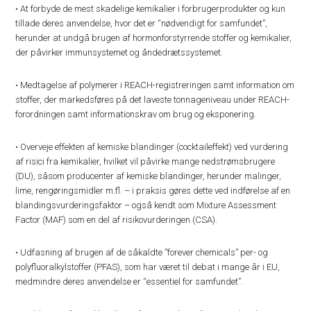
• At forbyde de mest skadelige kemikalier i forbrugerprodukter og kun
tillade deres anvendelse, hvor det er “nødvendigt for samfundet”,
herunder at undgå brugen af hormonforstyrrende stoffer og kemikalier,
der påvirker immunsystemet og åndedrætssystemet.
• Medtagelse af polymerer i REACH-registreringen samt information om
stoffer, der markedsføres på det laveste tonnageniveau under REACH-
forordningen samt informationskrav om brug og eksponering.
• Overveje effekten af ​​kemiske blandinger (cocktaileffekt) ved vurdering
af risici fra kemikalier, hvilket vil påvirke mange nedstrømsbrugere
(DU), såsom producenter af kemiske blandinger, herunder malinger,
lime, rengøringsmidler m.fl. – i praksis gøres dette ved indførelse af en
blandingsvurderingsfaktor – også kendt som Mixture Assessment
Factor (MAF) som en del af risikovurderingen (CSA).
• Udfasning af brugen af de såkaldte ”forever chemicals” ​​per- og
polyfluoralkylstoffer (PFAS), som har været til debat i mange år i EU,
medmindre deres anvendelse er “essentiel for samfundet”.