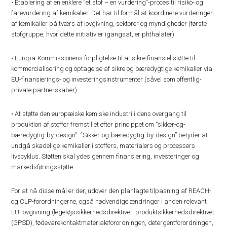
• Etablering af en enklere “et stof – en vurdering”-proces til risiko- og
farevurdering af kemikalier. Det har til formål at koordinere vurderingen
af ​​kemikalier på tværs af lovgivning, sektorer og myndigheder (første
stofgruppe, hvor dette initiativ er igangsat, er phthalater).
• Europa-Kommissionens forpligtelse til at sikre finansiel støtte til
kommercialisering og optagelse af sikre og bæredygtige kemikalier via
EU-finansierings- og investeringsinstrumenter (såvel som offentlig-
private partnerskaber).
• At støtte den europæiske kemiske industri i dens overgang til
produktion af stoffer fremstillet efter princippet om “sikker-og-
bæredygtig-by-design”. “Sikker-og-bæredygtig-by-design” betyder at
undgå skadelige kemikalier i stoffers, materialers og processers
livscyklus. Støtten skal ydes gennem finansiering, investeringer og
markedsføringsstøtte.
For at nå disse mål er der, udover den planlagte tilpasning af REACH-
og CLP-forordningerne, også nødvendige ændringer i anden relevant
EU-lovgivning (legetøjssikkerhedsdirektivet, produktsikkerhedsdirektivet
(GPSD), fødevarekontaktmaterialeforordningen, detergentforordningen,