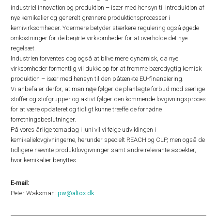
industriel innovation og produktion – især med hensyn til introduktion af
nye kemikalier og generelt grønnere produktionsprocesser i
kemivirksomheder. Ydermere betyder stærkere regulering også øgede
omkostninger for de berørte virksomheder for at overholde det nye
regelsæt.
Industrien forventes dog også at blive mere dynamisk, da nye
virksomheder formentlig vil dukke op for at fremme bæredygtig kemisk
produktion – især med hensyn til den påtænkte EU-finansiering.
Vi anbefaler derfor, at man nøje følger de planlagte forbud mod særlige
stoffer og stofgrupper og aktivt følger den kommende lovgivningsproces
for at være opdateret og tidligt kunne træffe de fornødne
forretningsbeslutninger.
På vores årlige temadag i juni vil vi følge udviklingen i
kemikalielovgivningerne, herunder specielt REACH og CLP, men også de
tidligere nævnte produktlovgivninger samt andre relevante aspekter,
hvor kemikalier benyttes.
E-mail:
Peter Waksman:
pw@altox.dk