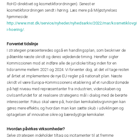
RoHS-direktivet og kosmetikforordningen). Senest er
kosmetikforordningen sendt i høring. Læs mere på Miljøstyrelses
hjemmeside:
http://www.mst.dk/service/nyheder/nyhedsarkiv/2022/mar/kosmetiklovgi
i-hoering/
.
Forventet tidslinje
I strategien præsenteredes også en handlingsplan, som beskriver de
påtænkte næste skridt og deres vejledende timing. Herefter sigter
Kommissionen mod at indføre alle de juridiske tiltag inden for en
tidsramme mellem 2021 og 2024. Vi forventer dog, at det vil tage resten
af ​​årtiet at implementere de nye EU-regler på nationalt plan. Næste
skridt vil være Europa-Kommissionens etablering af et rundbordsmøde
på højt niveau med repræsentanter fra industrien, videnskaben og
civilsamfundet for at realisere strategiens mål i dialog med de berørte
interessenter. Fokus skal være på, hvordan kemikalielovgivningen kan
gøres mere effektiv, og hvordan man kan sætte skub i udviklingen og
optagelsen af ​​innovative sikre og bæredygtige kemikalier.
Hvordan påvirkes virksomheder?
Selve strategien indeholder tiltag og incitamenter til at fremme