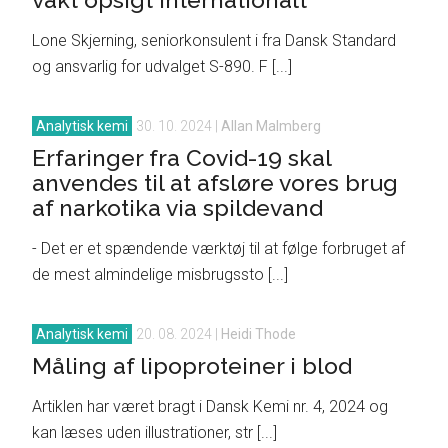
Lone Skjerning, seniorkonsulent i fra Dansk Standard
og ansvarlig for udvalget S-890. F [...]
Analytisk kemi
30. 10. 2024
|
Allan Malmberg
Erfaringer fra Covid-19 skal
anvendes til at afsløre vores brug
af narkotika via spildevand
- Det er et spændende værktøj til at følge forbruget af
de mest almindelige misbrugssto [...]
Analytisk kemi
20. 08. 2024
|
Heidi Thode
Måling af lipoproteiner i blod
Artiklen har været bragt i Dansk Kemi nr. 4, 2024 og
kan læses uden illustrationer, str [...]