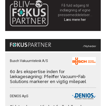
Få fuld adgang til
indlægning af egne
pressemeddelelser...
Læs mere her
/Nyheder
Busch Vakuumteknik A/S
60 års ekspertise inden for
lækagesøgning: Pfeiffer Vacuum+Fab
Solutions markerer en vigtig milepæl
DENIOS ApS