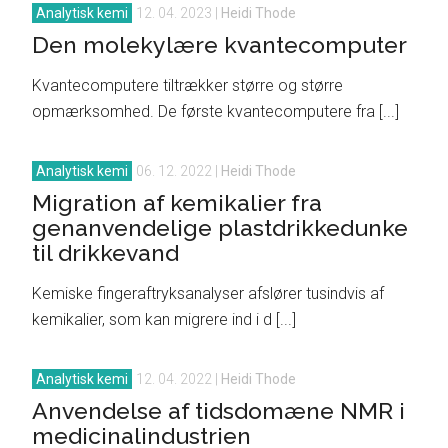
Analytisk kemi
12. 04. 2023
|
Heidi Thode
Den molekylære kvantecomputer
Kvantecomputere tiltrækker større og større
opmærksomhed. De første kvantecomputere fra [...]
Analytisk kemi
06. 12. 2022
|
Heidi Thode
Migration af kemikalier fra
genanvendelige plastdrikkedunke
til drikkevand
Kemiske fingeraftryksanalyser afslører tusindvis af
kemikalier, som kan migrere ind i d [...]
Analytisk kemi
12. 04. 2022
|
Heidi Thode
Anvendelse af tidsdomæne NMR i
medicinalindustrien