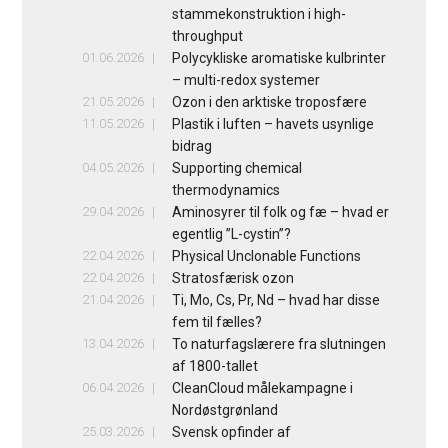
stammekonstruktion i high-
throughput
01.06.2026
Polycykliske aromatiske kulbrinter
– multi-redox systemer
21.05.2026
Ozon i den arktiske troposfære
11.05.2026
Plastik i luften – havets usynlige
bidrag
04.05.2026
Supporting chemical
thermodynamics
29.04.2026
Aminosyrer til folk og fæ – hvad er
egentlig ”L-cystin”?
22.04.2026
Physical Unclonable Functions
22.04.2026
Stratosfærisk ozon
21.04.2026
Ti, Mo, Cs, Pr, Nd – hvad har disse
fem til fælles?
13.04.2026
To naturfagslærere fra slutningen
af 1800-tallet
06.04.2026
CleanCloud målekampagne i
Nordøstgrønland
25.03.2026
Svensk opfinder af