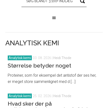
ANALYTISK KEMI
Analytisk kemi
03. 08. 2026
|
Heidi Thode
Størrelse betyder noget
Proteiner, som for eksempel det antistof der ses her,
er meget store sammenlignet med d [...]
Analytisk kemi
25. 02. 2026
|
Heidi Thode
Hvad sker der på