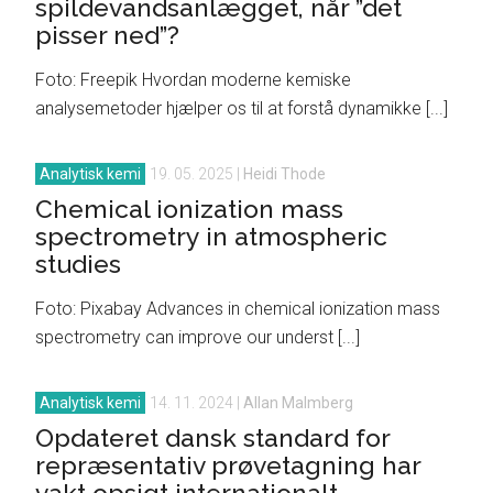
spildevandsanlægget, når ”det
pisser ned”?
Foto: Freepik Hvordan moderne kemiske
analysemetoder hjælper os til at forstå dynamikke [...]
Analytisk kemi
19. 05. 2025
|
Heidi Thode
Chemical ionization mass
spectrometry in atmospheric
studies
Foto: Pixabay Advances in chemical ionization mass
spectrometry can improve our underst [...]
Analytisk kemi
14. 11. 2024
|
Allan Malmberg
Opdateret dansk standard for
repræsentativ prøvetagning har
vakt opsigt internationalt