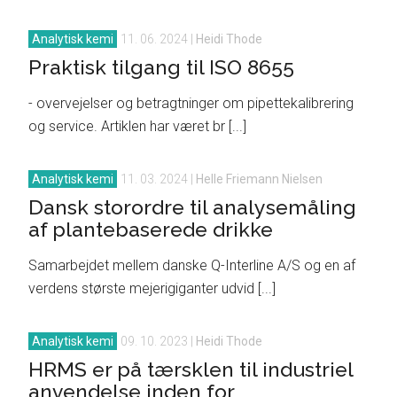
Analytisk kemi
11. 06. 2024
|
Heidi Thode
Praktisk tilgang til ISO 8655
- overvejelser og betragtninger om pipettekalibrering
og service. Artiklen har været br [...]
Analytisk kemi
11. 03. 2024
|
Helle Friemann Nielsen
Dansk storordre til analysemåling
af plantebaserede drikke
Samarbejdet mellem danske Q-Interline A/S og en af
verdens største mejerigiganter udvid [...]
Analytisk kemi
09. 10. 2023
|
Heidi Thode
HRMS er på tærsklen til industriel
anvendelse inden for