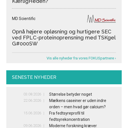
KærligHeden?
MD Scientific
Opnå højere opløsning og hurtigere SEC
ved FPLC-proteinoprensning med TSKgel
G#000SW
Vis alle nyheder fra vores FOKUSpartnere ›
SENESTE NYHEDER
03.08.2026
Størrelse betyder noget
22.06.2026
Mælkens caseiner er uden indre
orden – men hvad gør calcium?
15.06.2026
Fra fedtsyreprofil til
fedtsyrekoncentration
09.06.2026
Moderne forskning kræver