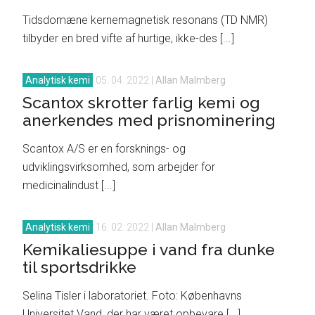
Tidsdomæne kernemagnetisk resonans (TD NMR)
tilbyder en bred vifte af hurtige, ikke-des [...]
Analytisk kemi
05. 04. 2022
|
Allan Malmberg
Scantox skrotter farlig kemi og
anerkendes med prisnominering
Scantox A/S er en forsknings- og
udviklingsvirksomhed, som arbejder for
medicinalindust [...]
Analytisk kemi
16. 02. 2022
|
Allan Malmberg
Kemikaliesuppe i vand fra dunke
til sportsdrikke
Selina Tisler i laboratoriet. Foto: Københavns
Universitet Vand, der har været opbevare [...]