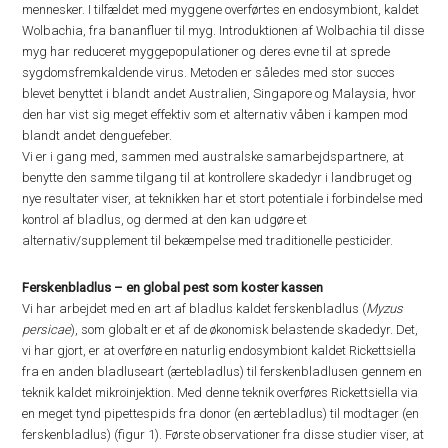
mennesker. I tilfældet med myggene overførtes en endosymbiont, kaldet
Wolbachia, fra bananfluer til myg. Introduktionen af Wolbachia til disse
myg har reduceret myggepopulationer og deres evne til at sprede
sygdomsfremkaldende virus. Metoden er således med stor succes
blevet benyttet i blandt andet Australien, Singapore og Malaysia, hvor
den har vist sig meget effektiv som et alternativ våben i kampen mod
blandt andet denguefeber.
Vi er i gang med, sammen med australske samarbejdspartnere, at
benytte den samme tilgang til at kontrollere skadedyr i landbruget og
nye resultater viser, at teknikken har et stort potentiale i forbindelse med
kontrol af bladlus, og dermed at den kan udgøre et
alternativ/supplement til bekæmpelse med traditionelle pesticider.
Ferskenbladlus – en global pest som koster kassen
Vi har arbejdet med en art af bladlus kaldet ferskenbladlus (
Myzus
persicae
), som globalt er et af de økonomisk belastende skadedyr. Det,
vi har gjort, er at overføre en naturlig endosymbiont kaldet Rickettsiella
fra en anden bladluseart (ærtebladlus) til ferskenbladlusen gennem en
teknik kaldet mikroinjektion. Med denne teknik overføres Rickettsiella via
en meget tynd pipettespids fra donor (en ærtebladlus) til modtager (en
ferskenbladlus) (figur 1). Første observationer fra disse studier viser, at