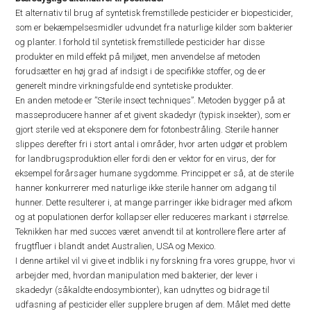
Et alternativ til brug af syntetisk fremstillede pesticider er biopesticider,
som er bekæmpelsesmidler udvundet fra naturlige kilder som bakterier
og planter. I forhold til syntetisk fremstillede pesticider har disse
produkter en mild effekt på miljøet, men anvendelse af metoden
forudsætter en høj grad af indsigt i de specifikke stoffer, og de er
generelt mindre virkningsfulde end syntetiske produkter.
En anden metode er ”Sterile insect techniques”. Metoden bygger på at
masseproducere hanner af et givent skadedyr (typisk insekter), som er
gjort sterile ved at eksponere dem for fotonbestråling. Sterile hanner
slippes derefter fri i stort antal i områder, hvor arten udgør et problem
for landbrugsproduktion eller fordi den er vektor for en virus, der for
eksempel forårsager humane sygdomme. Princippet er så, at de sterile
hanner konkurrerer med naturlige ikke sterile hanner om adgang til
hunner. Dette resulterer i, at mange parringer ikke bidrager med afkom
og at populationen derfor kollapser eller reduceres markant i størrelse.
Teknikken har med succes været anvendt til at kontrollere flere arter af
frugtfluer i blandt andet Australien, USA og Mexico.
I denne artikel vil vi give et indblik i ny forskning fra vores gruppe, hvor vi
arbejder med, hvordan manipulation med bakterier, der lever i
skadedyr (såkaldte endosymbionter), kan udnyttes og bidrage til
udfasning af pesticider eller supplere brugen af dem. Målet med dette