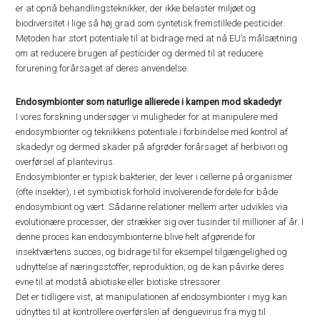
er at opnå behandlingsteknikker, der ikke belaster miljøet og
biodiversitet i lige så høj grad som syntetisk fremstillede pesticider.
Metoden har stort potentiale til at bidrage med at nå EU’s målsætning
om at reducere brugen af pesticider og dermed til at reducere
forurening forårsaget af deres anvendelse.
Endosymbionter som naturlige allierede i kampen mod skadedyr
I vores forskning undersøger vi muligheder for at manipulere med
endosymbionter og teknikkens potentiale i forbindelse med kontrol af
skadedyr og dermed skader på afgrøder forårsaget af herbivori og
overførsel af plantevirus.
Endosymbionter er typisk bakterier, der lever i cellerne på organismer
(ofte insekter), i et symbiotisk forhold involverende fordele for både
endosymbiont og vært. Sådanne relationer mellem arter udvikles via
evolutionære processer, der strækker sig over tusinder til millioner af år. I
denne proces kan endosymbionterne blive helt afgørende for
insektværtens succes, og bidrage til for eksempel tilgængelighed og
udnyttelse af næringsstoffer, reproduktion, og de kan påvirke deres
evne til at modstå abiotiske eller biotiske stressorer.
Det er tidligere vist, at manipulationen af endosymbionter i myg kan
udnyttes til at kontrollere overførslen af denguevirus fra myg til