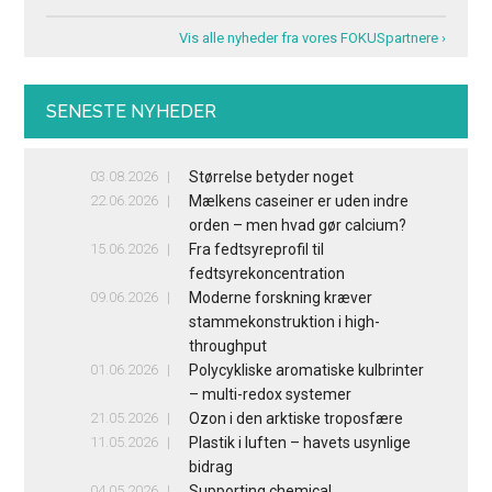
Vis alle nyheder fra vores FOKUSpartnere ›
SENESTE NYHEDER
03.08.2026
Størrelse betyder noget
22.06.2026
Mælkens caseiner er uden indre
orden – men hvad gør calcium?
15.06.2026
Fra fedtsyreprofil til
fedtsyrekoncentration
09.06.2026
Moderne forskning kræver
stammekonstruktion i high-
throughput
01.06.2026
Polycykliske aromatiske kulbrinter
– multi-redox systemer
21.05.2026
Ozon i den arktiske troposfære
11.05.2026
Plastik i luften – havets usynlige
bidrag
04.05.2026
Supporting chemical