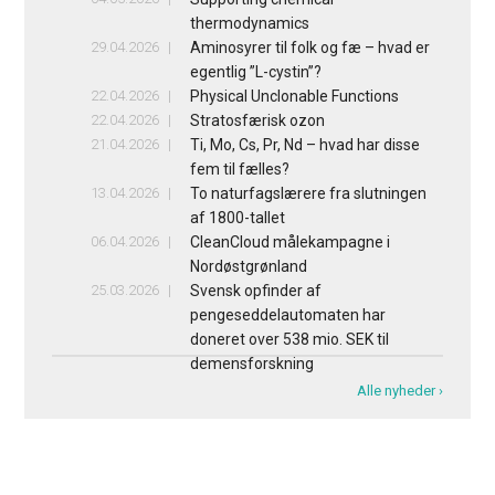
thermodynamics
29.04.2026
Aminosyrer til folk og fæ – hvad er
egentlig ”L-cystin”?
22.04.2026
Physical Unclonable Functions
22.04.2026
Stratosfærisk ozon
21.04.2026
Ti, Mo, Cs, Pr, Nd – hvad har disse
fem til fælles?
13.04.2026
To naturfagslærere fra slutningen
af 1800-tallet
06.04.2026
CleanCloud målekampagne i
Nordøstgrønland
25.03.2026
Svensk opfinder af
pengeseddelautomaten har
doneret over 538 mio. SEK til
demensforskning
Alle nyheder ›