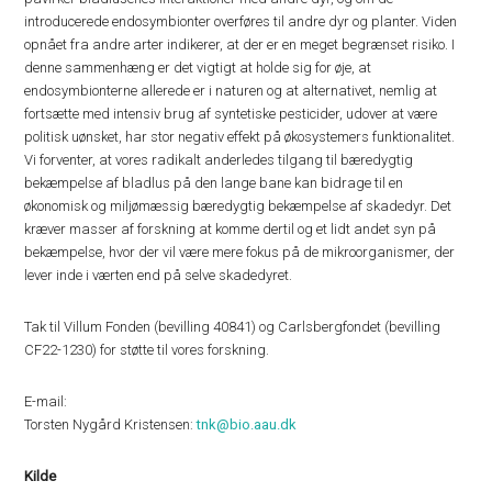
introducerede endosymbionter overføres til andre dyr og planter. Viden
opnået fra andre arter indikerer, at der er en meget begrænset risiko. I
denne sammenhæng er det vigtigt at holde sig for øje, at
endosymbionterne allerede er i naturen og at alternativet, nemlig at
fortsætte med intensiv brug af syntetiske pesticider, udover at være
politisk uønsket, har stor negativ effekt på økosystemers funktionalitet.
Vi forventer, at vores radikalt anderledes tilgang til bæredygtig
bekæmpelse af bladlus på den lange bane kan bidrage til en
økonomisk og miljømæssig bæredygtig bekæmpelse af skadedyr. Det
kræver masser af forskning at komme dertil og et lidt andet syn på
bekæmpelse, hvor der vil være mere fokus på de mikroorganismer, der
lever inde i værten end på selve skadedyret.
Tak til Villum Fonden (bevilling 40841) og Carlsbergfondet (bevilling
CF22-1230) for støtte til vores forskning.
E-mail:
Torsten Nygård Kristensen:
tnk@bio.aau.dk
Kilde