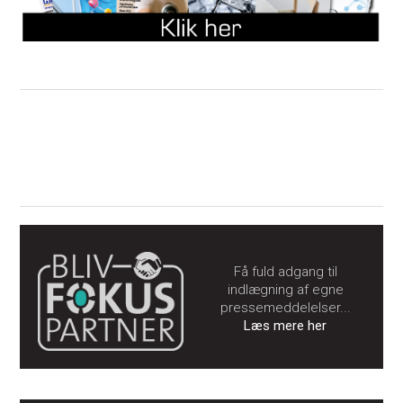
Få fuld adgang til
indlægning af egne
pressemeddelelser...
Læs mere her