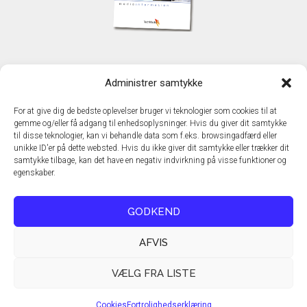
KONTAKT
Administrer samtykke
TechMedia A/S
Naverland 35
For at give dig de bedste oplevelser bruger vi teknologier som cookies til at
DK - 2600 Glostrup
gemme og/eller få adgang til enhedsoplysninger. Hvis du giver dit samtykke
www.techmedia.dk
til disse teknologier, kan vi behandle data som f.eks. browsingadfærd eller
Telefon: +45 43 24 26 28
unikke ID'er på dette websted. Hvis du ikke giver dit samtykke eller trækker dit
samtykke tilbage, kan det have en negativ indvirkning på visse funktioner og
E-mail:
info@techmedia.dk
egenskaber.
Privatlivspolitik
Cookiepolitik
GODKEND
AFVIS
VÆLG FRA LISTE
Cookies
Fortrolighedserklæring