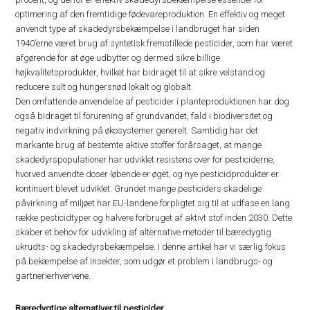
optimering af den fremtidige fødevareproduktion. En effektiv og meget
anvendt type af skadedyrsbekæmpelse i landbruget har siden
1940’erne været brug af syntetisk fremstillede pesticider, som har været
afgørende for at øge udbytter og dermed sikre billige
højkvalitetsprodukter, hvilket har bidraget til at sikre velstand og
reducere sult og hungersnød lokalt og globalt.
Den omfattende anvendelse af pesticider i planteproduktionen har dog
også bidraget til forurening af grundvandet, fald i biodiversitet og
negativ indvirkning på økosystemer generelt. Samtidig har det
markante brug af bestemte aktive stoffer forårsaget, at mange
skadedyrspopulationer har udviklet resistens over for pesticiderne,
hvorved anvendte doser løbende er øget, og nye pesticidprodukter er
kontinuert blevet udviklet. Grundet mange pesticiders skadelige
påvirkning af miljøet har EU-landene forpligtet sig til at udfase en lang
række pesticidtyper og halvere forbruget af aktivt stof inden 2030. Dette
skaber et behov for udvikling af alternative metoder til bæredygtig
ukrudts- og skadedyrsbekæmpelse. I denne artikel har vi særlig fokus
på bekæmpelse af insekter, som udgør et problem i landbrugs- og
gartnerierhvervene.
Bæredygtige alternativer til pesticider