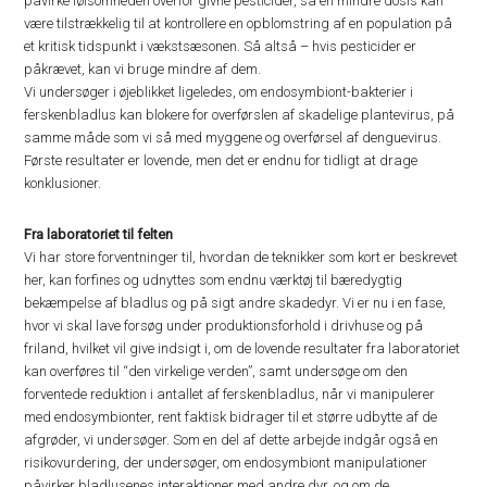
påvirke følsomheden overfor givne pesticider, så en mindre dosis kan
være tilstrækkelig til at kontrollere en opblomstring af en population på
et kritisk tidspunkt i vækstsæsonen. Så altså – hvis pesticider er
påkrævet, kan vi bruge mindre af dem.
Vi undersøger i øjeblikket ligeledes, om endosymbiont-bakterier i
ferskenbladlus kan blokere for overførslen af skadelige plantevirus, på
samme måde som vi så med myggene og overførsel af denguevirus.
Første resultater er lovende, men det er endnu for tidligt at drage
konklusioner.
Fra laboratoriet til felten
Vi har store forventninger til, hvordan de teknikker som kort er beskrevet
her, kan forfines og udnyttes som endnu værktøj til bæredygtig
bekæmpelse af bladlus og på sigt andre skadedyr. Vi er nu i en fase,
hvor vi skal lave forsøg under produktionsforhold i drivhuse og på
friland, hvilket vil give indsigt i, om de lovende resultater fra laboratoriet
kan overføres til “den virkelige verden”, samt undersøge om den
forventede reduktion i antallet af ferskenbladlus, når vi manipulerer
med endosymbionter, rent faktisk bidrager til et større udbytte af de
afgrøder, vi undersøger. Som en del af dette arbejde indgår også en
risikovurdering, der undersøger, om endosymbiont manipulationer
påvirker bladlusenes interaktioner med andre dyr, og om de