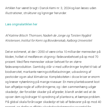
Artiklen har været bragt i Dansk Kemi nr. 3, 2024 og kan læses uden
illustrationer, strukturer og ligninger herunder.
Læs originalartiklen her
Af Katrine Bitsch Thomsen, Nadieh de Jonge og Torsten Nygård
Kristensen, Institut for Kemi og Biovidenskab, Aalborg Universitet
Det er estimeret, at der i 2050 vil være cirka 10 milliarder mennesker på
kloden, hvilket vil medføre en stigning i fødevarebehovet på op mod 70
procent. Med flere mennesker vokser behovet for en større
fødevareproduktion. Samtidig står vi med udfordringer knyttet til tab af
biodiversitet, markante næringsstofbelastninger, udvaskning af
pesticider og en akut klimakrise. Kompleksiteten i disse kriser er enorm
og kræver nytænkning på mange niveauer. En mere plantebaseret kost
kan afhjælpe nogle af udfordringerne, og i den sammenhæng udgør
skadedyr, der forvolder skader på afgrøder, blandt andet ved at de
spiser dem og bidrager til spredning af plantevira, et kæmpe problem.
På global skala forårsager skadedyr et tab af fødevarer på op mod 40
procent, og derfor er effektiv skadedyrsbekæmpelse essentiel for