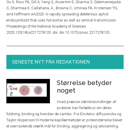
Gu X, Ross PA, Gill A, Yang Q, Ansermin E, Sharma S, Soleimannejada
S, Sharmaa K, Callahana, A., Browna C, Uminaa PA, Kristensen TN,
and Hoffmann AA2023. A rapidly spreading deleterious aphid
endosymbiont that uses horizontal as well as vertical transmission.
Proceedings of the National Academy of Sciences.
2023;120(18):e2217278120. doi: doi:10.1073/pnas.2217278120.
SENESTE NYT FRA REDAKTIONEN
Størrelse betyder
noget
Hvad præcise størrelsesmålinger af
proteiner kan fortælle os om deres
foldning, binding og hvordan de samles. Fra Einsteins diffusionslov og
Taylor-dispersion til moderne kapillærmetoder er proteinstørrelse blevet
et overraskende stærkt mål for binding, aggregering og selvsamling.