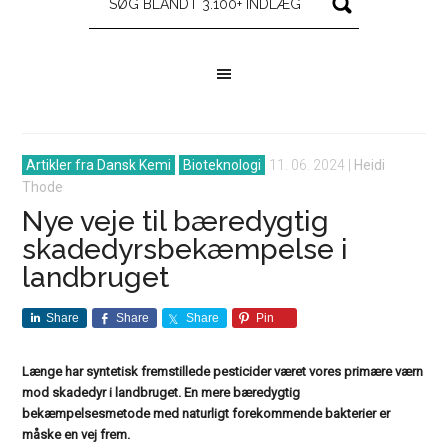
Artikler fra Dansk Kemi
Bioteknologi
11. 06. 2024
|
Heidi
Thode
Nye veje til bæredygtig
skadedyrsbekæmpelse i
landbruget
Share
Share
Share
Pin
Længe har syntetisk fremstillede pesticider været vores primære værn
mod skadedyr i landbruget. En mere bæredygtig
bekæmpelsesmetode med naturligt forekommende bakterier er
måske en vej frem.