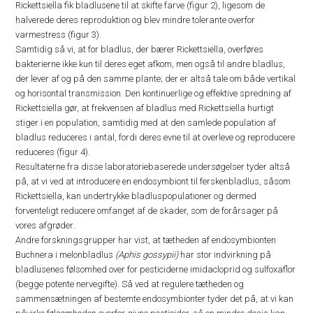
Rickettsiella fik bladlusene til at skifte farve (figur 2), ligesom de
halverede deres reproduktion og blev mindre tolerante overfor
varmestress (figur 3).
Samtidig så vi, at for bladlus, der bærer Rickettsiella, overføres
bakterierne ikke kun til deres eget afkom, men også til andre bladlus,
der lever af og på den samme plante; der er altså tale om både vertikal
og horisontal transmission. Den kontinuerlige og effektive spredning af
Rickettsiella gør, at frekvensen af bladlus med Rickettsiella hurtigt
stiger i en population, samtidig med at den samlede population af
bladlus reduceres i antal, fordi deres evne til at overleve og reproducere
reduceres (figur 4).
Resultaterne fra disse laboratoriebaserede undersøgelser tyder altså
på, at vi ved at introducere en endosymbiont til ferskenbladlus, såsom
Rickettsiella, kan undertrykke bladluspopulationer og dermed
forventeligt reducere omfanget af de skader, som de forårsager på
vores afgrøder.
Andre forskningsgrupper har vist, at tætheden af endosymbionten
Buchnera i melonbladlus
(Aphis gossypii)
har stor indvirkning på
bladlusenes følsomhed over for pesticiderne imidacloprid og sulfoxaflor
(begge potente nervegifte). Så ved at regulere tætheden og
sammensætningen af bestemte endosymbionter tyder det på, at vi kan