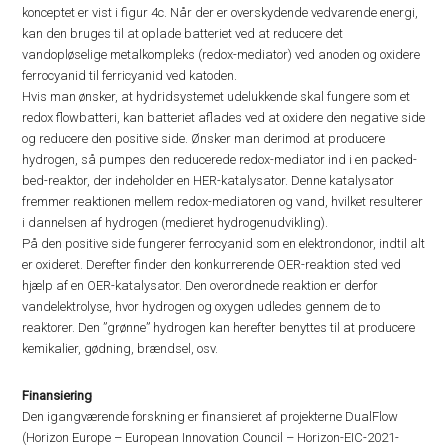
konceptet er vist i figur 4c. Når der er overskydende vedvarende energi,
kan den bruges til at oplade batteriet ved at reducere det
vandopløselige metalkompleks (redox-mediator) ved anoden og oxidere
ferrocyanid til ferricyanid ved katoden.
Hvis man ønsker, at hydridsystemet udelukkende skal fungere som et
redox flowbatteri, kan batteriet aflades ved at oxidere den negative side
og reducere den positive side. Ønsker man derimod at producere
hydrogen, så pumpes den reducerede redox-mediator ind i en packed-
bed-reaktor, der indeholder en HER-katalysator. Denne katalysator
fremmer reaktionen mellem redox-mediatoren og vand, hvilket resulterer
i dannelsen af hydrogen (medieret hydrogenudvikling).
På den positive side fungerer ferrocyanid som en elektrondonor, indtil alt
er oxideret. Derefter finder den konkurrerende OER-reaktion sted ved
hjælp af en OER-katalysator. Den overordnede reaktion er derfor
vandelektrolyse, hvor hydrogen og oxygen udledes gennem de to
reaktorer. Den ”grønne” hydrogen kan herefter benyttes til at producere
kemikalier, gødning, brændsel, osv.
Finansiering
Den igangværende forskning er finansieret af projekterne DualFlow
(Horizon Europe – European Innovation Council – Horizon-EIC-2021-