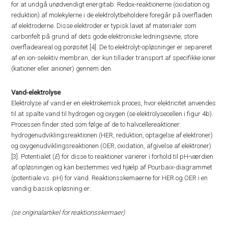
for at undgå unødvendigt energitab. Redox-reaktionerne (oxidation og
reduktion) af molekylerne i de elektrolytbeholdere foregår på overfladen
af elektroderne. Disse elektroder er typisk lavet af materialer som
carbonfelt på grund af dets gode elektroniske ledningsevne, store
overfladeareal og porøsitet [4]. De to elektrolyt-opløsninger er separeret
af en ion-selektiv membran, der kun tillader transport af specifikke ioner
(kationer eller anioner) gennem den.
Vand-elektrolyse
Elektrolyse af vand er en elektrokemisk proces, hvor elektricitet anvendes
til at spalte vand til hydrogen og oxygen (se elektrolysecellen i figur 4b).
Processen finder sted som følge af de to halvcellereaktioner:
hydrogenudviklingsreaktionen (HER, reduktion, optagelse af elektroner)
og oxygenudviklingsreaktionen (OER, oxidation, afgivelse af elektroner)
[3]. Potentialet (
E
) for disse to reaktioner varierer i forhold til pH-værdien
af opløsningen og kan bestemmes ved hjælp af Pourbaix-diagrammet
(potentiale vs. pH) for vand. Reaktionsskemaerne for HER og OER i en
vandig basisk opløsning er:
(se originalartikel for reaktionsskemaer)