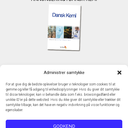
KONTAKT
Administrer samtykke
TechMedia A/S
Naverland 35
For at give dig de bedste oplevelser bruger vi teknologier som cookies til at
DK - 2600 Glostrup
gemme og/eller få adgang til enhedsoplysninger. Hvis du giver dit samtykke
www.techmedia.dk
til disse teknologier, kan vi behandle data som f.eks. browsingadfærd eller
Telefon: +45 43 24 26 28
unikke ID'er på dette websted. Hvis du ikke giver dit samtykke eller trækker dit
samtykke tilbage, kan det have en negativ indvirkning på visse funktioner og
E-mail:
info@techmedia.dk
egenskaber.
Privatlivspolitik
Cookiepolitik
GODKEND