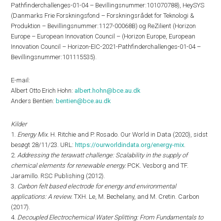
Pathfinderchallenges-01-04 – Bevillingsnummer:101070788), HeySYS
(Danmarks Frie Forskningsfond – Forskningsrådet for Teknologi &
Produktion – Bevillingsnummer:1127-00068B) og ReZilient (Horizon
Europe – European Innovation Council – (Horizon Europe, European
Innovation Council – Horizon-EIC-2021-Pathfinderchallenges-01-04 –
Bevillingsnummer:101115535).
E-mail:
Albert Otto Erich Hohn:
albert.hohn@bce.au.dk
Anders Bentien:
bentien@bce.au.dk
Kilder
1.
Energy Mix.
H. Ritchie and P. Rosado. Our World in Data (2020), sidst
besøgt 28/11/23. URL:
https://ourworldindata.org/energy-mix
.
2.
Addressing the terawatt challenge: Scalability in the supply of
chemical elements for renewable energy.
PCK. Vesborg and TF.
Jaramillo. RSC Publishing (2012).
3.
Carbon felt based electrode for energy and environmental
applications: A review.
TXH. Le, M. Bechelany, and M. Cretin. Carbon
(2017).
4.
Decoupled Electrochemical Water Splitting: From Fundamentals to