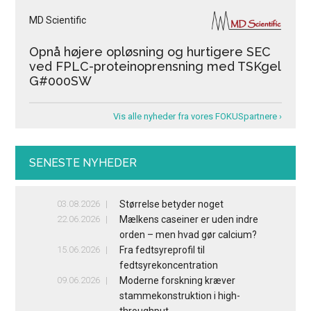
MD Scientific
Opnå højere opløsning og hurtigere SEC
ved FPLC-proteinoprensning med TSKgel
G#000SW
Vis alle nyheder fra vores FOKUSpartnere ›
SENESTE NYHEDER
03.08.2026
Størrelse betyder noget
22.06.2026
Mælkens caseiner er uden indre
orden – men hvad gør calcium?
15.06.2026
Fra fedtsyreprofil til
fedtsyrekoncentration
09.06.2026
Moderne forskning kræver
stammekonstruktion i high-
throughput