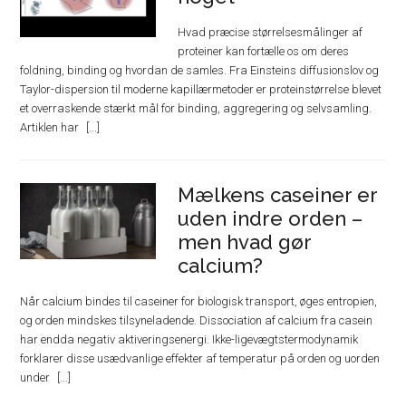
Hvad præcise størrelsesmålinger af
proteiner kan fortælle os om deres
foldning, binding og hvordan de samles. Fra Einsteins diffusionslov og
Taylor-dispersion til moderne kapillærmetoder er proteinstørrelse blevet
et overraskende stærkt mål for binding, aggregering og selvsamling.
Artiklen har
Mælkens caseiner er
uden indre orden –
men hvad gør
calcium?
Når calcium bindes til caseiner for biologisk transport, øges entropien,
og orden mindskes tilsyneladende. Dissociation af calcium fra casein
har endda negativ aktiveringsenergi. Ikke-ligevægtstermodynamik
forklarer disse usædvanlige effekter af temperatur på orden og uorden
under