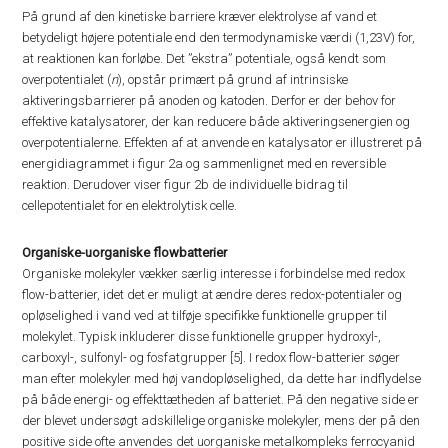
På grund af den kinetiske barriere kræver elektrolyse af vand et
betydeligt højere potentiale end den termodynamiske værdi (1,23V) for,
at reaktionen kan forløbe. Det ”ekstra” potentiale, også kendt som
overpotentialet (
n
), opstår primært på grund af intrinsiske
aktiveringsbarrierer på anoden og katoden. Derfor er der behov for
effektive katalysatorer, der kan reducere både aktiveringsenergien og
overpotentialerne. Effekten af at anvende en katalysator er illustreret på
energidiagrammet i figur 2a og sammenlignet med en reversible
reaktion. Derudover viser figur 2b de individuelle bidrag til
cellepotentialet for en elektrolytisk celle.
Organiske-uorganiske flowbatterier
Organiske molekyler vækker særlig interesse i forbindelse med redox
flow-batterier, idet det er muligt at ændre deres redox-potentialer og
opløselighed i vand ved at tilføje specifikke funktionelle grupper til
molekylet. Typisk inkluderer disse funktionelle grupper hydroxyl-,
carboxyl-, sulfonyl- og fosfatgrupper [5]. I redox flow-batterier søger
man efter molekyler med høj vandopløselighed, da dette har indflydelse
på både energi- og effekttætheden af batteriet. På den negative side er
der blevet undersøgt adskillelige organiske molekyler, mens der på den
positive side ofte anvendes det uorganiske metalkompleks ferrocyanid