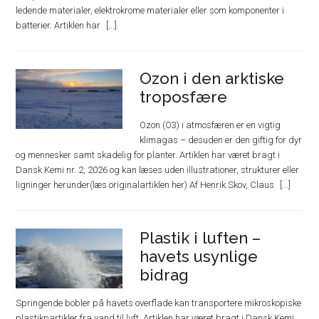
ledende materialer, elektrokrome materialer eller som komponenter i
batterier. Artiklen har
Ozon i den arktiske
troposfære
Ozon (O3) i atmosfæren er en vigtig
klimagas – desuden er den giftig for dyr
og mennesker samt skadelig for planter. Artiklen har været bragt i
Dansk Kemi nr. 2, 2026 og kan læses uden illustrationer, strukturer eller
ligninger herunder(læs originalartiklen her) Af Henrik Skov, Claus
Plastik i luften –
havets usynlige
bidrag
Springende bobler på havets overflade kan transportere mikroskopiske
plastikpartikler fra vand til luft. Artiklen har været bragt i Dansk Kemi