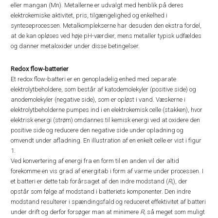
eller mangan (Mn). Metallerne er udvalgt med henblik på deres
elektrokemiske aktivitet, pris, tilgængelighed og enkelhed i
synteseprocessen. Metalkomplekserne har desuden den ekstra fordel,
at de kan opløses ved høje pH-værdier, mens metaller typisk udfældes
og danner metaloxider under disse betingelser.
Redox flow-batterier
Et redox flow-batteri er en genopladelig enhed med separate
elektrolytbeholdere, som består af katodemolekyler (positive side) og
anodemolekyler (negative side), som er opløst i vand. Væskerne i
elektrolytbeholderne pumpes ind i en elektrokemisk celle (stakken), hvor
elektrisk energi (strøm) omdannes til kemisk energi ved at oxidere den
positive side og reducere den negative side under opladning og
omvendt under afladning. En illustration af en enkelt celle er vist i figur
1.
Ved konvertering af energi fra en form til en anden vil der altid
forekomme en vis grad af energitab i form af varme under processen. I
et batteri er dette tab forårsaget af den indre modstand (
R
), der
i
opstår som følge af modstand i batteriets komponenter. Den indre
modstand resulterer i spændingsfald og reduceret effektivitet af batteri
under drift og derfor forsøger man at minimere
R
så meget som muligt
i