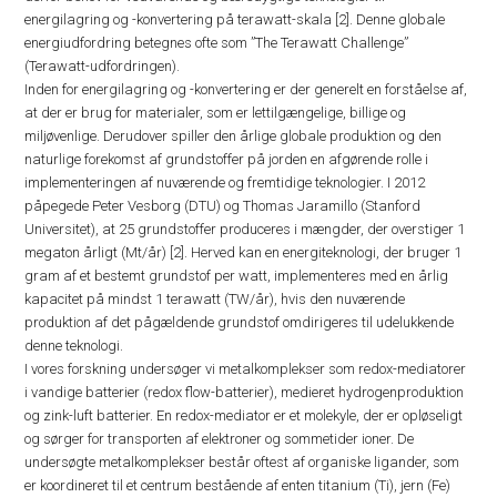
energilagring og -konvertering på terawatt-skala [2]. Denne globale
energiudfordring betegnes ofte som ”The Terawatt Challenge”
(Terawatt-udfordringen).
Inden for energilagring og -konvertering er der generelt en forståelse af,
at der er brug for materialer, som er lettilgængelige, billige og
miljøvenlige. Derudover spiller den årlige globale produktion og den
naturlige forekomst af grundstoffer på jorden en afgørende rolle i
implementeringen af nuværende og fremtidige teknologier. I 2012
påpegede Peter Vesborg (DTU) og Thomas Jaramillo (Stanford
Universitet), at 25 grundstoffer produceres i mængder, der overstiger 1
megaton årligt (Mt/år) [2]. Herved kan en energiteknologi, der bruger 1
gram af et bestemt grundstof per watt, implementeres med en årlig
kapacitet på mindst 1 terawatt (TW/år), hvis den nuværende
produktion af det pågældende grundstof omdirigeres til udelukkende
denne teknologi.
I vores forskning undersøger vi metalkomplekser som redox-mediatorer
i vandige batterier (redox flow-batterier), medieret hydrogenproduktion
og zink-luft batterier. En redox-mediator er et molekyle, der er opløseligt
og sørger for transporten af elektroner og sommetider ioner. De
undersøgte metalkomplekser består oftest af organiske ligander, som
er koordineret til et centrum bestående af enten titanium (Ti), jern (Fe)