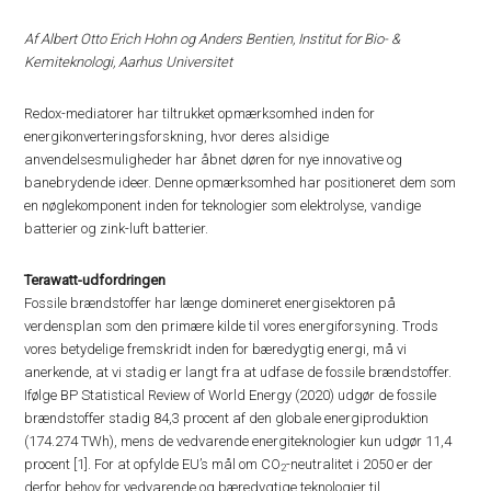
Af Albert Otto Erich Hohn og Anders Bentien, Institut for Bio- &
Kemiteknologi, Aarhus Universitet
Redox-mediatorer har tiltrukket opmærksomhed inden for
energikonverteringsforskning, hvor deres alsidige
anvendelsesmuligheder har åbnet døren for nye innovative og
banebrydende ideer. Denne opmærksomhed har positioneret dem som
en nøglekomponent inden for teknologier som elektrolyse, vandige
batterier og zink-luft batterier.
Terawatt-udfordringen
Fossile brændstoffer har længe domineret energisektoren på
verdensplan som den primære kilde til vores energiforsyning. Trods
vores betydelige fremskridt inden for bæredygtig energi, må vi
anerkende, at vi stadig er langt fra at udfase de fossile brændstoffer.
Ifølge BP Statistical Review of World Energy (2020) udgør de fossile
brændstoffer stadig 84,3 procent af den globale energiproduktion
(174.274 TWh), mens de vedvarende energiteknologier kun udgør 11,4
procent [1]. For at opfylde EU’s mål om CO
-neutralitet i 2050 er der
2
derfor behov for vedvarende og bæredygtige teknologier til