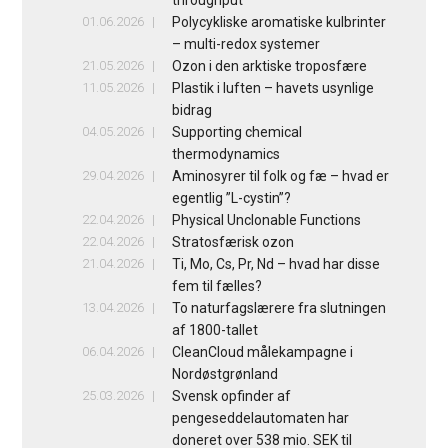
01.06.2026
Polycykliske aromatiske kulbrinter
– multi-redox systemer
21.05.2026
Ozon i den arktiske troposfære
11.05.2026
Plastik i luften – havets usynlige
bidrag
04.05.2026
Supporting chemical
thermodynamics
29.04.2026
Aminosyrer til folk og fæ – hvad er
egentlig ”L-cystin”?
22.04.2026
Physical Unclonable Functions
22.04.2026
Stratosfærisk ozon
21.04.2026
Ti, Mo, Cs, Pr, Nd – hvad har disse
fem til fælles?
13.04.2026
To naturfagslærere fra slutningen
af 1800-tallet
06.04.2026
CleanCloud målekampagne i
Nordøstgrønland
25.03.2026
Svensk opfinder af
pengeseddelautomaten har
doneret over 538 mio. SEK til