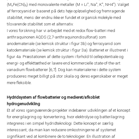
+
+
+
+
(M
Fe(CN)
) med monovalente metaller (M = Li
, Na
, K
, NH4
). Valget
x
6
af ferrocyanid er baseret på dets høje opløselighed og fremragende
stabilitet, mens der endnu ikke er fundet et organisk molekyle med
tilsvarende stabilitet som et alternativ.
I vores forskning har vi arbejdet med et redox flow-batteri med
anthraquinonen AQDS (2,7-anthraquinondisulfonat) som
anodemateriale (se kemisk struktur i figur 3b) og ferrocyanid som
katodemateriale (se kemisk struktur i figur 3a). Batteriet er illustreret i
figur 4a. Præstationen af dette system i forhold til cellepotentiale og
energi- og effekttæthed er lavere end kommercielle state-of-the-art
vanadium flowbatterier [6,7]. Dog kan materialerne i dette system
produceres meget billigt på stor skala og deres egenskaber er meget
mere fleksible.
Hydridsystem af flowbatterier og medieret/afkoblet
hydrogenudvikling
Et af vores igangværende projekter indebærer udviklingen af et koncept
for energilagring og -konvertering, hvor elektrolyse og batterilagring
integreres i en simpel hydridteknologi. Dette koncept er særlig
interessant, da man kan reducere omkostningerne af systemet
signifikant ved at kombinere de to teknologier. En illustration af