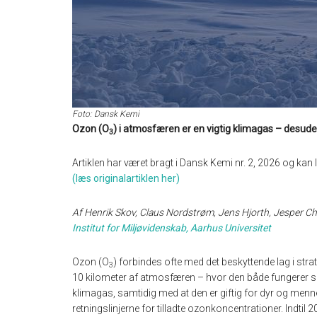
Foto: Dansk Kemi
Ozon (O
) i atmosfæren er en vigtig klimagas – desude
3
Artiklen har været bragt i Dansk Kemi nr. 2, 2026 og kan l
(læs originalartiklen her)
Af Henrik Skov, Claus Nordstrøm, Jens Hjorth, Jesper C
Institut for Miljøvidenskab, Aarhus Universitet
Ozon (O
) forbindes ofte med det beskyttende lag i str
3
10 kilometer af atmosfæren – hvor den både fungerer s
klimagas, samtidig med at den er giftig for dyr og menne
retningslinjerne for tilladte ozonkoncentrationer. Indtil