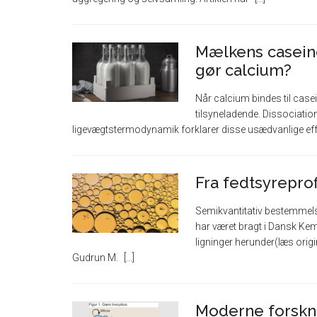
Mælkens casein
gør calcium?
Når calcium bindes til case
tilsyneladende. Dissociation
ligevægtstermodynamik forklarer disse usædvanlige ef
Fra fedtsyreprof
Semikvantitativ bestemmelse
har været bragt i Dansk Kemi
ligninger herunder(læs origin
Gudrun M.
Moderne forskn