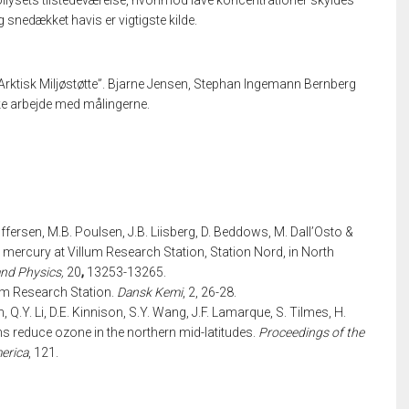
llysets tilstedeværelse, hvorimod lave koncentrationer skyldes
g snedækket havis er vigtigste kilde.
t “Arktisk Miljøstøtte”. Bjarne Jensen, Stephan Ingemann Bernberg
ske arbejde med målingerne.
offersen, M.B. Poulsen, J.B. Liisberg, D. Beddows, M. Dall’Osto &
l mercury at Villum Research Station, Station Nord, in North
nd Physics,
20
,
13253-13265.
lum Research Station.
Dansk Kemi
, 2, 26-28.
, Q.Y. Li, D.E. Kinnison, S.Y. Wang, J.F. Lamarque, S. Tilmes, H.
s reduce ozone in the northern mid-latitudes.
Proceedings of the
erica
, 121.