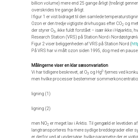
billion volume) mere end 25 gange årligt (treårigt genn
overskrides tre gange årligt.
I figur 1 er vist bidraget til den samlede temperaturstigni
Ozon er den tredje vigtigste drivhusgas efter CO
og meta
2
der styrer O
, ikke fuldt forstået – især ikke i Højarktis
3
Research Station (VRS) på Station Nord i Nordøstgrønl
Figur 2 viser beliggenheden af VRS på Station Nord (
htt
På VRS har vi målt ozon siden 1995, dog med en pause fra
Målingerne viser en klar sæsonvariation
0
Vi har tidligere beskrevet, at O
og Hg
fjernes ved konkur
3
men hvilke processer bestemmer sommerkoncentratio
ligning (1)
ligning (2)
men NO
er meget lav i Arktis. Til gengæld er levetiden a
2
langtransporteres fra mere sydlige breddegrader eller s
er derfor ved at undersøge, hvilke parametre der er vig