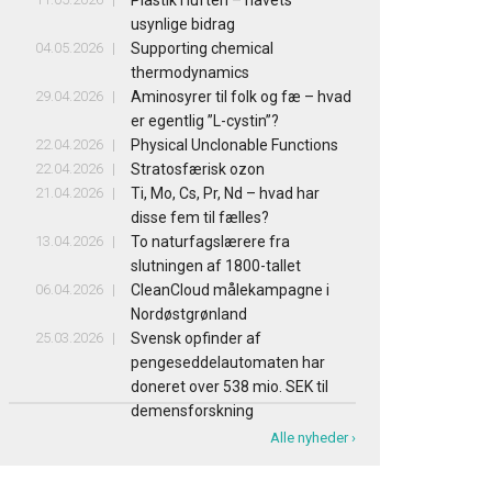
Plastik i luften – havets
usynlige bidrag
04.05.2026
Supporting chemical
thermodynamics
29.04.2026
Aminosyrer til folk og fæ – hvad
er egentlig ”L-cystin”?
22.04.2026
Physical Unclonable Functions
22.04.2026
Stratosfærisk ozon
21.04.2026
Ti, Mo, Cs, Pr, Nd – hvad har
disse fem til fælles?
13.04.2026
To naturfagslærere fra
slutningen af 1800-tallet
06.04.2026
CleanCloud målekampagne i
Nordøstgrønland
25.03.2026
Svensk opfinder af
pengeseddelautomaten har
doneret over 538 mio. SEK til
demensforskning
Alle nyheder ›