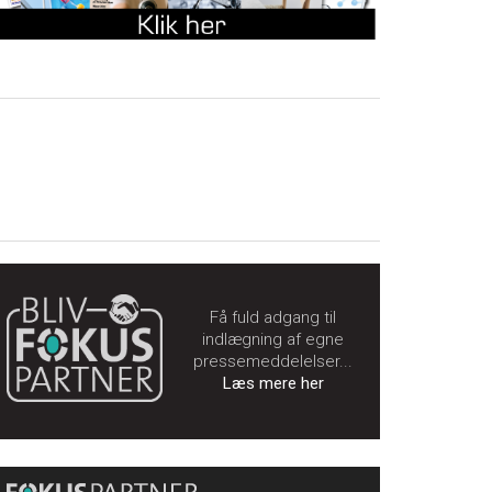
Få fuld adgang til
indlægning af egne
pressemeddelelser...
Læs mere her