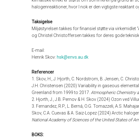
klimatiske effekt er størst om sommeren på grund af so
halogenreaktioner, hvor I nok er den vigtigste reaktant o
Taksigelse
Miljøstyrelsen takkes for finansiel støtte via virkemidle
og Christel Christoffersen takkes for deres gode tekni
E-mail:
Henrik Skov:
hsk@envs.au.dk
Referencer
1. Skov, H., J. Hjorth, C. Nordstrom, B. Jensen, C. Christ
J.H. Christensen (2020) Variability in gaseous elementa
Greenland from 1999 to 2017.
Atmospheric Chemistry a
2. Hjorth, J., J.B. Pernov & H. Skov (2024) Ozon ved Vil
3. Fernandez, R.P., L. Berná, O.G. Tomazzeli, A.S. Mahajan
Skov, C.A. Cuevas & A. Saiz-Lopez (2024) Arctic halogen
National Academy of Sciences of the United States of Am
BOKS: