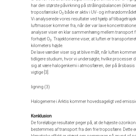
har den største påvirkning på strålingsbalancen (klima
troposfæriske O
både er aktiv i UV- og infrarødområdet
3
Vi analyserede vores resultater ved hjælp af tilbagetraje
luftmasser kommer fra, når der var lave koncentrationer
analyser viser en klar sammenhæng mellem transport fra 
forhøjet O
. Trajektorierne viser, at luften er transport
3
kilometers højde.
De lave værdier viser sig at blive målt, når luften komme
tidligere studium, hvor vi undersøgte, hvilke processer
sig at være halogenkemi i atmosfæren, der på årsbasis 
vigtige [3].
ligning (3)
Halogenerne i Arktis kommer hovedsageligt ved emissi
Konklusion
De foreløbige resultater peger på, at de højeste ozon
bestemmes af transport fra den frie troposfære. Dette er 