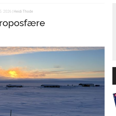
5. 2026
|
Heidi Thode
 troposfære