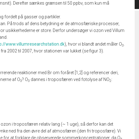
emsnit). Derefter sænkes grænsen til 50 ppbv, som kun må
ng fordelt på gasser og partikler.
n. På trods af dens betydning er de atmosfæriske processer,
, hvor usikkerhederne er store. Derfor undersøger vi ozon ved Villum
and.
p://www.villumresearchstation.dk
), hvor vi blandt andet måler O
.
3
 2002 til 2007, hvor stationen var lukket (se figur 3).
rerende reaktioner med Br om foråret [1,2] og referencer deri,
nerne af O
? O
dannes i troposfæren ved fotolyse af NO
:
3
3
2
f ozon i troposfæren relativ lang (~ 1 uge), så derfor kan det
ynke ned fra den øvre del af atmosfæren (den fri troposfære). Vi
tige for at forklare de observerede sommerkoncentrationer, da O