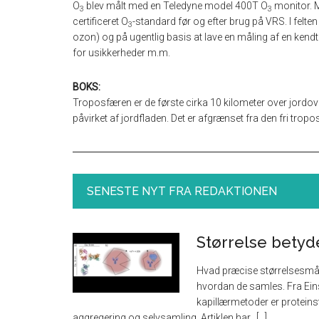
O
blev målt med en Teledyne model 400T O
monitor. M
3
3
certificeret O
-standard før og efter brug på VRS. I felten
3
ozon) og på ugentlig basis at lave en måling af en ken
for usikkerheder m.m.
BOKS:
Troposfæren er de første cirka 10 kilometer over jordover
påvirket af jordfladen. Det er afgrænset fra den fri tro
SENESTE NYT FRA REDAKTIONEN
Størrelse betyd
Hvad præcise størrelsesmåli
hvordan de samles. Fra Eins
kapillærmetoder er proteinst
aggregering og selvsamling. Artiklen har