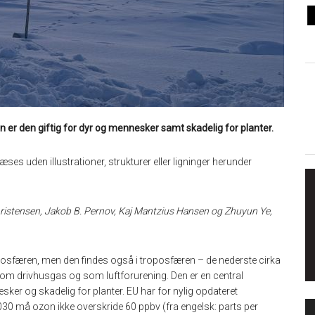
n er den giftig for dyr og mennesker samt skadelig for planter.
æses uden illustrationer, strukturer eller ligninger herunder
hristensen, Jakob B. Pernov, Kaj Mantzius Hansen og Zhuyun Ye,
atosfæren, men den findes også i troposfæren – de nederste cirka
om drivhusgas og som luftforurening. Den er en central
sker og skadelig for planter. EU har for nylig opdateret
 2030 må ozon ikke overskride 60 ppbv (fra engelsk: parts per