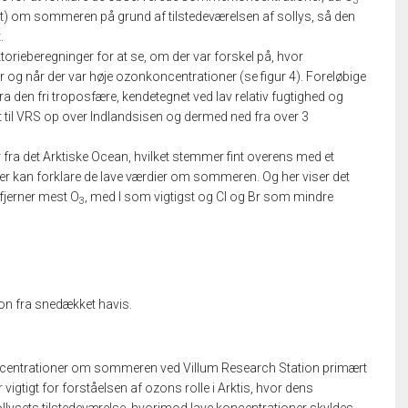
3
et) om sommeren på grund af tilstedeværelsen af sollys, så den
.
ktorieberegninger for at se, om der var forskel på, hvor
 og når der var høje ozonkoncentrationer (se figur 4). Foreløbige
den fri troposfære, kendetegnet ved lav relativ fugtighed og
eret til VRS op over Indlandsisen og dermed ned fra over 3
r fra det Arktiske Ocean, hvilket stemmer fint overens med et
 der kan forklare de lave værdier om sommeren. Og her viser det
fjerner mest O
, med I som vigtigst og Cl og Br som mindre
3
on fra snedækket havis.
koncentrationer om sommeren ved Villum Research Station primært
vigtigt for forståelsen af ozons rolle i Arktis, hvor dens