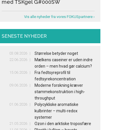
med TSKgel G#000SW
Vis alle nyheder fra vores FOKUSpartnere ›
SENESTE NYHEDER
03.08.2026
Størrelse betyder noget
22.06.2026
Mælkens caseiner er uden indre
orden – men hvad gør calcium?
15.06.2026
Fra fedtsyreprofil til
fedtsyrekoncentration
09.06.2026
Moderne forskning kræver
stammekonstruktion i high-
throughput
01.06.2026
Polycykliske aromatiske
kulbrinter – multi-redox
systemer
21.05.2026
Ozon i den arktiske troposfære
11.05.2026