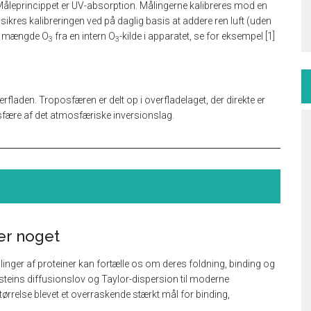
åleprincippet er UV-absorption. Målingerne kalibreres mod en
 sikres kalibreringen ved på daglig basis at addere ren luft (uden
dt mængde O
fra en intern O
-kilde i apparatet, se for eksempel [1]
3
3
fladen. Troposfæren er delt op i overfladelaget, der direkte er
posfære af det atmosfæriske inversionslag.
er noget
nger af proteiner kan fortælle os om deres foldning, binding og
teins diffusionslov og Taylor-dispersion til moderne
ørrelse blevet et overraskende stærkt mål for binding,