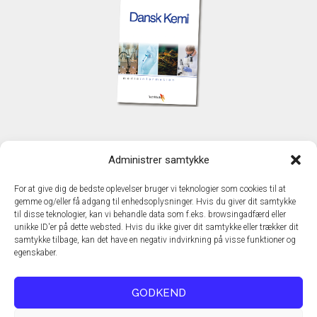
KONTAKT
Administrer samtykke
TechMedia A/S
Naverland 35
For at give dig de bedste oplevelser bruger vi teknologier som cookies til at
DK - 2600 Glostrup
gemme og/eller få adgang til enhedsoplysninger. Hvis du giver dit samtykke
www.techmedia.dk
til disse teknologier, kan vi behandle data som f.eks. browsingadfærd eller
Telefon: +45 43 24 26 28
unikke ID'er på dette websted. Hvis du ikke giver dit samtykke eller trækker dit
samtykke tilbage, kan det have en negativ indvirkning på visse funktioner og
E-mail:
info@techmedia.dk
egenskaber.
Privatlivspolitik
Cookiepolitik
GODKEND