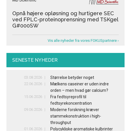
MD Scientific
Opnå højere opløsning og hurtigere SEC
ved FPLC-proteinoprensning med TSKgel
G#000SW
Vis alle nyheder fra vores FOKUSpartnere ›
SENESTE NYHEDER
03.08.2026
Størrelse betyder noget
22.06.2026
Mælkens caseiner er uden indre
orden – men hvad gør calcium?
15.06.2026
Fra fedtsyreprofil til
fedtsyrekoncentration
09.06.2026
Moderne forskning kræver
stammekonstruktion i high-
throughput
01.06.2026
Polycykliske aromatiske kulbrinter