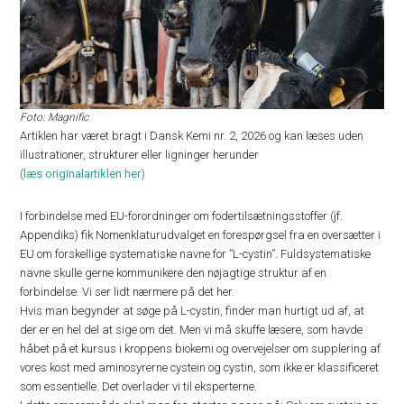
Foto: Magnific
Artiklen har været bragt i Dansk Kemi nr. 2, 2026 og kan læses uden
illustrationer, strukturer eller ligninger herunder
(læs originalartiklen her)
I forbindelse med EU-forordninger om fodertilsætningsstoffer (jf.
Appendiks) fik Nomenklaturudvalget en forespørgsel fra en oversætter i
EU om forskellige systematiske navne for ”L-cystin”. Fuldsystematiske
navne skulle gerne kommunikere den nøjagtige struktur af en
forbindelse. Vi ser lidt nærmere på det her.
Hvis man begynder at søge på L-cystin, finder man hurtigt ud af, at
der er en hel del at sige om det. Men vi må skuffe læsere, som havde
håbet på et kursus i kroppens biokemi og overvejelser om supplering af
vores kost med aminosyrerne cystein og cystin, som ikke er klassificeret
som essentielle. Det overlader vi til eksperterne.