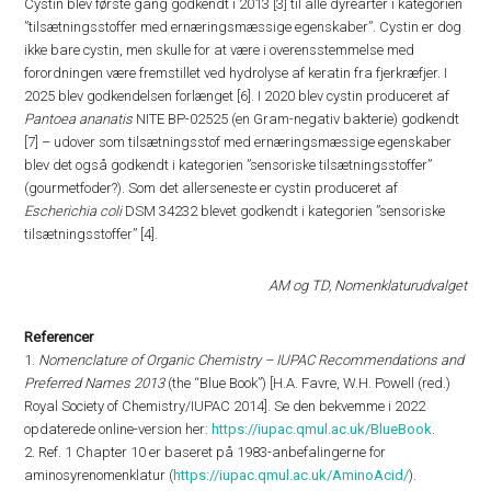
Cystin blev første gang godkendt i 2013 [3] til alle dyrearter i kategorien
”tilsætningsstoffer med ernæringsmæssige egenskaber”. Cystin er dog
ikke bare cystin, men skulle for at være i overensstemmelse med
forordningen være fremstillet ved hydrolyse af keratin fra fjerkræfjer. I
2025 blev godkendelsen forlænget [6]. I 2020 blev cystin produceret af
Pantoea ananatis
NITE BP-02525 (en Gram-negativ bakterie) godkendt
[7] – udover som tilsætningsstof med ernæringsmæssige egenskaber
blev det også godkendt i kategorien ”sensoriske tilsætningsstoffer”
(gourmetfoder?). Som det allerseneste er cystin produceret af
Escherichia coli
DSM 34232 blevet godkendt i kategorien ”sensoriske
tilsætningsstoffer” [4].
AM og TD, Nomenklaturudvalget
Referencer
1.
Nomenclature of Organic Chemistry – IUPAC Recommendations and
Preferred Names 2013
(the “Blue Book”) [H.A. Favre, W.H. Powell (red.)
Royal Society of Chemistry/IUPAC 2014]. Se den bekvemme i 2022
opdaterede online-version her:
https://iupac.qmul.ac.uk/BlueBook
.
2. Ref. 1 Chapter 10 er baseret på 1983-anbefalingerne for
aminosyrenomenklatur (
https://iupac.qmul.ac.uk/AminoAcid/
).