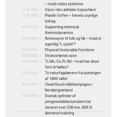
– multi-redox systemer
21.05.2026
Ozon i den arktiske troposfære
11.05.2026
Plastik i luften – havets usynlige
bidrag
04.05.2026
Supporting chemical
thermodynamics
29.04.2026
Aminosyrer til folk og fæ – hvad er
egentlig ”L-cystin”?
22.04.2026
Physical Unclonable Functions
22.04.2026
Stratosfærisk ozon
21.04.2026
Ti, Mo, Cs, Pr, Nd – hvad har disse
fem til fælles?
13.04.2026
To naturfagslærere fra slutningen
af 1800-tallet
06.04.2026
CleanCloud målekampagne i
Nordøstgrønland
25.03.2026
Svensk opfinder af
pengeseddelautomaten har
doneret over 538 mio. SEK til
demensforskning