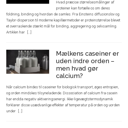
Hvad præcise størrelsesmålinger af
proteiner kan fortælle os om deres
foldning, binding og hvordan de samles. Fra Einsteins diffusionslov og
Taylor-dispersion til moderne kapillærmetoder er proteinstørrelse blevet
et overraskende stærkt mål for binding, aggregering og selvsamling.
Artiklen har
Mælkens caseiner er
uden indre orden –
men hvad gør
calcium?
Når calcium bindes til caseiner for biologisk transport, øges entropien,
og orden mindskes tilsyneladende. Dissociation af calcium fra casein
har endda negativ aktiveringsenergi. Ikke-ligevægtstermodynamik
forklarer disse usædvanlige effekter af temperatur på orden og uorden
under