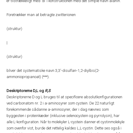
er tilstrækkeligt med ’di’ i konstruktionen med det simple navn alanin.
Foretrækker man at betragte zwitterionen
(struktur)
|
(struktur)
bliver det systematiske navn 3,3′-disulfan-1,2-diylbis(2-
ammoniopropanoat) (***).
Deskriptorerne D,L og
R
,
S
Deskriptorerne D og L bruges til at specificere absolutkonfigurationen
ved carbonatom nr. 2 i a-aminosyrer som cystein. De 22 naturligt
forekommende sådanne a-aminosyrer, der i dag nævnes som
byggesten i proteinkæder (inklusive selenocystein og pyrrolysin), har
alle L-konfiguration. Når to molekyler L-cystein danner et cystinmolekyle
som ovenfor vist, burde det rettelig kaldes L,L-cystin. Dette ses også i