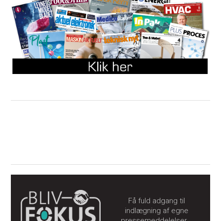
Få fuld adgang til
indlægning af egne
pressemeddelelser...