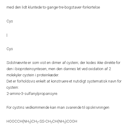
med den lidt kluntede to-gange-tre-bogstaver-forkortelse
Cys
|
Cys
Sidstnævnte er som vist en dimer af cystein; der kodes ikke direkte for
den i bioproteinsyntesen, men den dannes let ved oxidation af 2
molekyler cystein i proteinkæder.
Det er forholdsvis enkelt at konstruere et nutidigt systematisk navn for
cystein:
2-amino-3-sulfanylpropansyre.
For cystins vedkommende kan man svarende til opskrivningen
HOOCCH(NH
)CH
-SS-CH
CH(NH
)COOH
2
2
2
2