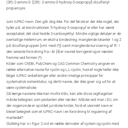
(2R)-2-amino-3- [(2R)- 2-amino-3-hydroxy-3-oxopropyl] disulfanyl-
propansyre
som IUPAC-navn. Den går dog ikke. For det første er der ikke noget, der
tyder på, at konstruktionen ’3-hydroxy-3-oxopropyl’ er eller har været
acceptabel; det skal hedde 2-carboxyethyl. Mindre vigtige detaljer er de
overtallige mellemrum, en ekstra bindestreg, manglende lokanter 1 og 2
på disulfangruppen [sml. med (*)] samt manglende kursivering af ’R’. I
den seneste forordning fra i år [4] er navnet korrigeret og er næsten
fremme ved formen (*).
Kilder som ChEBI, PubChem og CAS Common Chemistry angiver en
række alternative navne for cystin og L,L-cystin, hvoraf nogle heller ikke
følger IUPAC-anbefalinger eller andre rimelige principper for
systematisk nomenklatur, og dertil navne, der ikke giver sig ud for at
være systematiske.
Så længe navnene ikke kan misforstås, kan alle disse iagttagelser
måske betegnes som pedanteri eller nørderi. Måske ved man i EU, om
der nogensinde er opstået juridiske tvister, fordi et ukorrekt navn er
blevet betegnet som et IUPAC-navn i en forordning til regulering af
markedet?
Sluttelig har vi i figur 2 vist en række derivater af cystein og cystin med