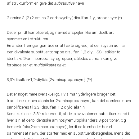
af strukturformlen give det
substitutive
navn
2-amino-3-[2-(2-amino-2-carboxyethyl)disulfan-1-yl]propansyre (*)
Det er jo lidt kompliceret, og navnet afspejler ikke umiddelbart
symmetrien i strukturen.
En anden fremgangsmåde er at hæfte sig ved, at der i cystin ud fra
den divalente substituentgruppe disulfan-1,2-diyl, -SS-, stikker to
identiske 2-aminopropansyregrupper, således at man kan give
forbindelsen et
multiplikativt navn
:
3,3′-disulfan-1,2-diylbis(2-aminopropansyre) (**)
Det er noget mere overskueligt. Hvis man yderligere bruger det
traditionelle navn alanin for 2-aminopropansyre, kan det samlede navn
simplificeres til 3,3′-disulfan-1,2-diyldialanin.
Konstruktionen 3,3′- refererer til, at de to svovlatomer substitueres ind i
hver sin af de to identiske aminosyremultiplikanders 3-positioner. Og
bemærk: ’bis(2-aminopropansyre)’, fordi de to enheder har et
sammensat navn, der starter med en substituentbetegnelse, mens det