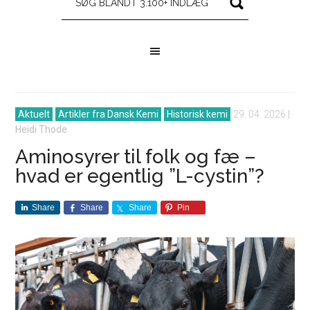
Aktuelt
Artikler fra Dansk Kemi
Historisk kemi
29. 04. 2026
|
Heidi Thode
Aminosyrer til folk og fæ –
hvad er egentlig ”L-cystin”?
Share
Share
Share
Pin