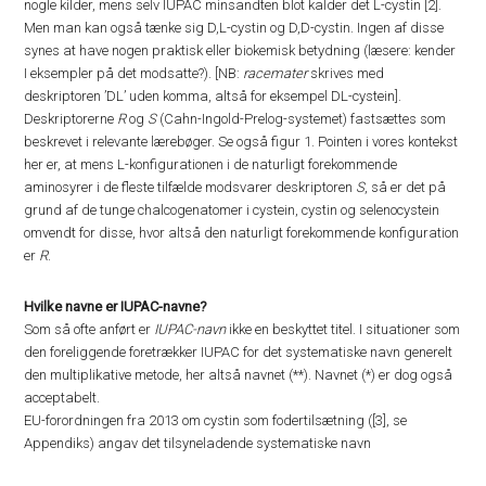
nogle kilder, mens selv IUPAC minsandten blot kalder det L-cystin [2].
Men man kan også tænke sig D,L-cystin og D,D-cystin. Ingen af disse
synes at have nogen praktisk eller biokemisk betydning (læsere: kender
I eksempler på det modsatte?). [NB:
racemater
skrives med
deskriptoren ’DL’ uden komma, altså for eksempel DL-cystein].
Deskriptorerne
R
og
S
(Cahn-Ingold-Prelog-systemet) fastsættes som
beskrevet i relevante lærebøger. Se også figur 1. Pointen i vores kontekst
her er, at mens L-konfigurationen i de naturligt forekommende
aminosyrer i de fleste tilfælde modsvarer deskriptoren
S
, så er det på
grund af de tunge chalcogenatomer i cystein, cystin og selenocystein
omvendt for disse, hvor altså den naturligt forekommende konfiguration
er
R
.
Hvilke navne er IUPAC-navne?
Som så ofte anført er
IUPAC-navn
ikke en beskyttet titel. I situationer som
den foreliggende foretrækker IUPAC for det systematiske navn generelt
den multiplikative metode, her altså navnet (**). Navnet (*) er dog også
acceptabelt.
EU-forordningen fra 2013 om cystin som fodertilsætning ([3], se
Appendiks) angav det tilsyneladende systematiske navn