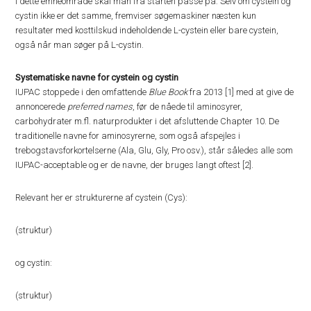
I dette emneområde skal man fra starten passe på: Selv om cystein og
cystin ikke er det samme, fremviser søgemaskiner næsten kun
resultater med kosttilskud indeholdende L-cystein eller bare cystein,
også når man søger på L-cystin.
Systematiske navne for cystein og cystin
IUPAC stoppede i den omfattende
Blue Book
fra 2013 [1] med at give de
annoncerede
preferred names
, før de nåede til aminosyrer,
carbohydrater m.fl. naturprodukter i det afsluttende Chapter 10. De
traditionelle navne for aminosyrerne, som også afspejles i
trebogstavsforkortelserne (Ala, Glu, Gly, Pro osv.), står således alle som
IUPAC-acceptable og er de navne, der bruges langt oftest [2].
Relevant her er strukturerne af cystein (Cys):
(struktur)
og cystin:
(struktur)