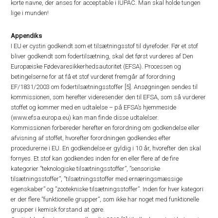
korte navne, der anses for acceptable i IUPAC. Man skal holde tungen
lige i munden!
Appendiks
I EU er cystin godkendt som et tilsætningsstof til dyrefoder. Før et stof
bliver godkendt som fodertilsætning, skal det først vurderes af Den
Europæiske Fødevaresikkerhedsautoritet (EFSA). Processen og
betingelserne for at få et stof vurderet fremgår af forordning
EF/1831/2003 om fodertilsætningsstoffer [5]. Ansøgningen sendes til
kommissionen, som herefter videresender den til EFSA, som så vurderer
stoffet og kommer med en udtalelse – på EFSA’s hjemmeside
(www.efsa.europa.eu) kan man finde disse udtalelser.
Kommissionen forbereder herefter en forordning om godkendelse eller
afvisning af stoffet, hvorefter forordningen godkendes efter
procedurerne i EU. En godkendelse er gyldig i 10 år, hvorefter den skal
fornyes. Et stof kan godkendes inden for en eller flere af de fire
kategorier ”teknologiske tilsætningsstoffer”, ”sensoriske
tilsætningsstoffer”, ”tilsætningsstoffer med ernæringsmæssige
egenskaber” og ”zootekniske tilsætningsstoffer”. Inden for hver kategori
er der flere ”funktionelle grupper”, som ikke har noget med funktionelle
grupper i kemisk forstand at gøre.