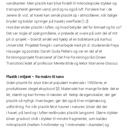
vandkanten. Men plastik kan blive findelt til mikroskopiske stykker og
transporteret gennem vand, jord og nu også luft. Forskere har i de
senere år vist, at havet kan sende plastik op i atmosfæren, når bølger
bryder og bobler springer på havets overflade [1,2].
Hvordan ender plastik i luften, og hvad betyder det for klimaet og for os?
Det var nogle af spørgsmålene, vi prøvede at svare på som del af mit
ph.d.-projekt – blandt andet ved hjælp af en bobletank på Aarhus
Universitet. Projektet foregik i samarbejde med ph.d.-studerende Freja
Hasager og postdoc Sarah Suda Petters og var en del af et
forskningsprojekt finansieret af Det Frie Forskningsråd (Green
Transition) ledet af professor Merete Bilde og lektor Marianne Glasius.
Plastik i miljøet – fra makro til nano
Siden plastik for alvor blev et populært materiale i 1950’erne, er
produktionen steget eksplosivt [3]. Materialet har mange fordele: det er
let, stærkt og kan formes til næsten alt. Netop de egenskaber, der gør
plastik så nyttigt i hverdagen, gør det også til en miljømæssig
udfordring. For når plastik først havner i naturen, bliver det der.
I havet, på land og i luften nedbrydes plastik langsomt. Større stykker
bliver gradvist slidt i stykker til mindre fragmenter, som kaldes
mikroplastik (mellem 5 millimeter og 1 mikrometer i diameter) og