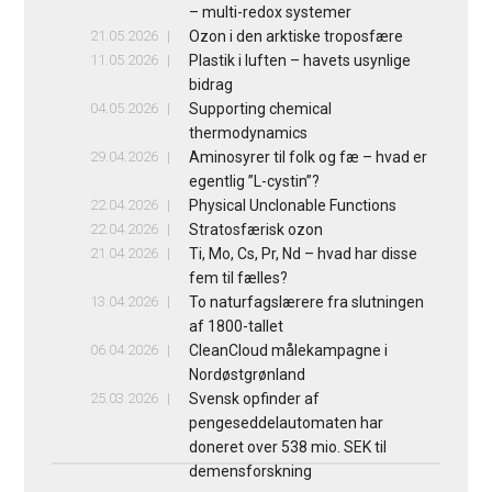
– multi-redox systemer
21.05.2026
Ozon i den arktiske troposfære
11.05.2026
Plastik i luften – havets usynlige
bidrag
04.05.2026
Supporting chemical
thermodynamics
29.04.2026
Aminosyrer til folk og fæ – hvad er
egentlig ”L-cystin”?
22.04.2026
Physical Unclonable Functions
22.04.2026
Stratosfærisk ozon
21.04.2026
Ti, Mo, Cs, Pr, Nd – hvad har disse
fem til fælles?
13.04.2026
To naturfagslærere fra slutningen
af 1800-tallet
06.04.2026
CleanCloud målekampagne i
Nordøstgrønland
25.03.2026
Svensk opfinder af
pengeseddelautomaten har
doneret over 538 mio. SEK til
demensforskning