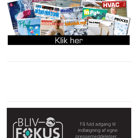
Få fuld adgang til
indlægning af egne
pressemeddelelser...