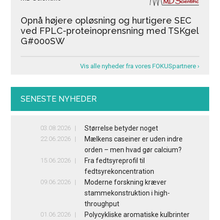
Opnå højere opløsning og hurtigere SEC
ved FPLC-proteinoprensning med TSKgel
G#000SW
Vis alle nyheder fra vores FOKUSpartnere ›
SENESTE NYHEDER
03.08.2026
Størrelse betyder noget
22.06.2026
Mælkens caseiner er uden indre
orden – men hvad gør calcium?
15.06.2026
Fra fedtsyreprofil til
fedtsyrekoncentration
09.06.2026
Moderne forskning kræver
stammekonstruktion i high-
throughput
01.06.2026
Polycykliske aromatiske kulbrinter