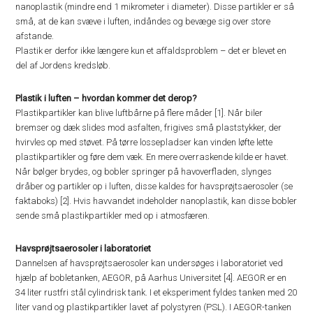
nanoplastik (mindre end 1 mikrometer i diameter). Disse partikler er så
små, at de kan svæve i luften, indåndes og bevæge sig over store
afstande.
Plastik er derfor ikke længere kun et affaldsproblem – det er blevet en
del af Jordens kredsløb.
Plastik i luften – hvordan kommer det derop?
Plastikpartikler kan blive luftbårne på flere måder [1]. Når biler
bremser og dæk slides mod asfalten, frigives små plaststykker, der
hvirvles op med støvet. På tørre lossepladser kan vinden løfte lette
plastikpartikler og føre dem væk. En mere overraskende kilde er havet.
Når bølger brydes, og bobler springer på havoverfladen, slynges
dråber og partikler op i luften, disse kaldes for havsprøjtsaerosoler (se
faktaboks) [2]. Hvis havvandet indeholder nanoplastik, kan disse bobler
sende små plastikpartikler med op i atmosfæren.
Havsprøjtsaerosoler i laboratoriet
Dannelsen af havsprøjtsaerosoler kan undersøges i laboratoriet ved
hjælp af bobletanken, AEGOR, på Aarhus Universitet [4]. AEGOR er en
34 liter rustfri stål cylindrisk tank. I et eksperiment fyldes tanken med 20
liter vand og plastikpartikler lavet af polystyren (PSL). I AEGOR-tanken