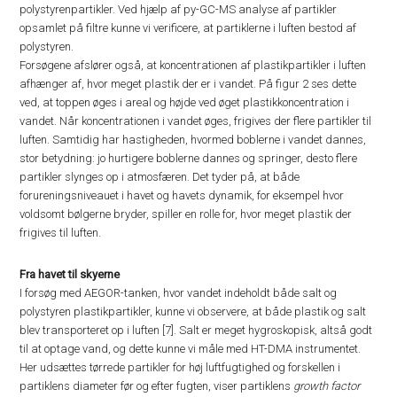
polystyrenpartikler. Ved hjælp af py-GC-MS analyse af partikler
opsamlet på filtre kunne vi verificere, at partiklerne i luften bestod af
polystyren.
Forsøgene afslører også, at koncentrationen af plastikpartikler i luften
afhænger af, hvor meget plastik der er i vandet. På figur 2 ses dette
ved, at toppen øges i areal og højde ved øget plastikkoncentration i
vandet. Når koncentrationen i vandet øges, frigives der flere partikler til
luften. Samtidig har hastigheden, hvormed boblerne i vandet dannes,
stor betydning: jo hurtigere boblerne dannes og springer, desto flere
partikler slynges op i atmosfæren. Det tyder på, at både
forureningsniveauet i havet og havets dynamik, for eksempel hvor
voldsomt bølgerne bryder, spiller en rolle for, hvor meget plastik der
frigives til luften.
Fra havet til skyerne
I forsøg med AEGOR-tanken, hvor vandet indeholdt både salt og
polystyren plastikpartikler, kunne vi observere, at både plastik og salt
blev transporteret op i luften [7]. Salt er meget hygroskopisk, altså godt
til at optage vand, og dette kunne vi måle med HT-DMA instrumentet.
Her udsættes tørrede partikler for høj luftfugtighed og forskellen i
partiklens diameter før og efter fugten, viser partiklens
growth factor