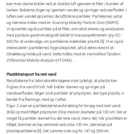
kan man danne bobler ved at skubbe luft igennem et filter i bunden af
tanken. Boblerne stiger op igennem vandet og springer ved overfladen. I
luften over vandet opsamles de luftbårne partikler. Partiklernes antal
og størrelse måles med en
Scanning Mobility Particle Sizer
(SMPS).
Vi opsamler også partikler på et filter, som ekstraheres og analyseres
med pyrolyse gaskromatografi koblet til massespektrometri (py-GC-
MS) for at undersøge, om partiklerne indeholder plastik [5]. Vi er også
interesseret i partiklernes hygroskopicitet, altså deres evne til at
tiltrække og holde på vand. Dette måles med en
Humidified Tandem
Differential Mobility Analyzer
(HT-DMA).
Plastiktransport fra rent vand
Resultaterne fra laboratorieforsøgene viser tydeligt, at plastik kan
frigives fra vand til luft. Når bobler dannes og springer på
vandoverfladen, følger små partikler af polystyren; den type plastik, vi
kender fra flamingo, med op i luften.
Figur 2 viser en partikelstørrelsesfordeling for forsøg med rent vand
(blå) og med tilføjet polystyren (lilla) med en diameter på 103 nm. Der er
meget få partikler dannet fra det rene vand, mens der, når plastikken er
tilføjet, kommer en top centreret ved cirka 103 nm, størrelsen på
plastikpartiklerne [6]. Det samme viste sig for 147 og 269 nm