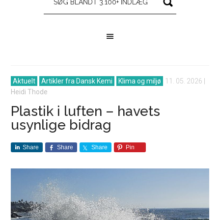
Aktuelt
Artikler fra Dansk Kemi
Klima og miljø
11. 05. 2026
|
Heidi Thode
Plastik i luften – havets
usynlige bidrag
Share
Share
Share
Pin