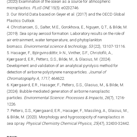
(2020) Examination of the ocean as a source for atmospheric
microplastics.
PLoS ONE
15(5): e0232746.
3. Our World Data based on Geyer et al. (2017) and the OECD Global
Plastics Outlook
4. Christiansen, S., Salter, M.E., Gorokhova, E., Nguyen, Q.T., & Bilde, M.
(2019). Sea spray aerosol formation: Laboratory results on the role of
air entrainment, water temperature, and phytoplankton
biomass.
Environmental science & technology
,
53
(22), 13107-13116.
5. Hasager, F., Björgvinsdóttir, Þ.N., Vinther, S.F., Christofili, A.,
Kjærgaard, E.R., Petters, S.S., Bilde, M., & Glasius, M. (2024).
Development and validation of an analytical pyrolysis method for
detection of airborne polystyrene nanoparticles.
Journal of
Chromatography A
,
1717
, 464622.
6. Kjærgaard, E.R., Hasager, F., Petters, S.S., Glasius, M., & Bilde, M.
(2024). Bubble-mediated generation of airborne nanoplastic
particles.
Environmental Science: Processes & Impacts
,
26
(7), 1216-
1226.
7. Petters, S.S., Kjærgaard, E.R., Hasager, F., Massling, A., Glasius, M.,
& Bilde, M. (2023). Morphology and hygroscopicity of nanoplastics in
sea spray.
Physical Chemistry Chemical Physics
,
25
(47), 32430-32442.