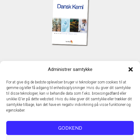
KONTAKT
Administrer samtykke
TechMedia A/S
Naverland 35
For at give dig de bedste oplevelser bruger vi teknologier som cookies til at
DK - 2600 Glostrup
gemme og/eller få adgang til enhedsoplysninger. Hvis du giver dit samtykke
www.techmedia.dk
til disse teknologier, kan vi behandle data som f.eks. browsingadfærd eller
Telefon: +45 43 24 26 28
unikke ID'er på dette websted. Hvis du ikke giver dit samtykke eller trækker dit
samtykke tilbage, kan det have en negativ indvirkning på visse funktioner og
E-mail:
info@techmedia.dk
egenskaber.
Privatlivspolitik
Cookiepolitik
GODKEND