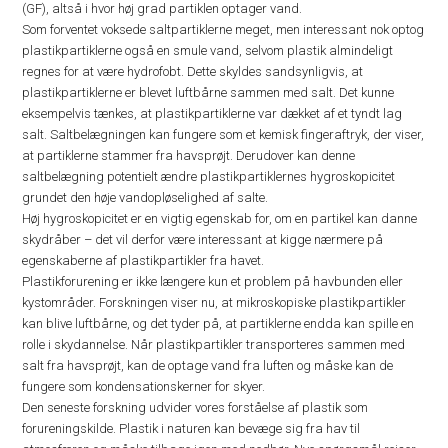
(GF), altså i hvor høj grad partiklen optager vand.
Som forventet voksede saltpartiklerne meget, men interessant nok optog
plastikpartiklerne også en smule vand, selvom plastik almindeligt
regnes for at være hydrofobt. Dette skyldes sandsynligvis, at
plastikpartiklerne er blevet luftbårne sammen med salt. Det kunne
eksempelvis tænkes, at plastikpartiklerne var dækket af et tyndt lag
salt. Saltbelægningen kan fungere som et kemisk fingeraftryk, der viser,
at partiklerne stammer fra havsprøjt. Derudover kan denne
saltbelægning potentielt ændre plastikpartiklernes hygroskopicitet
grundet den høje vandopløselighed af salte.
Høj hygroskopicitet er en vigtig egenskab for, om en partikel kan danne
skydråber – det vil derfor være interessant at kigge nærmere på
egenskaberne af plastikpartikler fra havet.
Plastikforurening er ikke længere kun et problem på havbunden eller
kystområder. Forskningen viser nu, at mikroskopiske plastikpartikler
kan blive luftbårne, og det tyder på, at partiklerne endda kan spille en
rolle i skydannelse. Når plastikpartikler transporteres sammen med
salt fra havsprøjt, kan de optage vand fra luften og måske kan de
fungere som kondensationskerner for skyer.
Den seneste forskning udvider vores forståelse af plastik som
forureningskilde. Plastik i naturen kan bevæge sig fra hav til