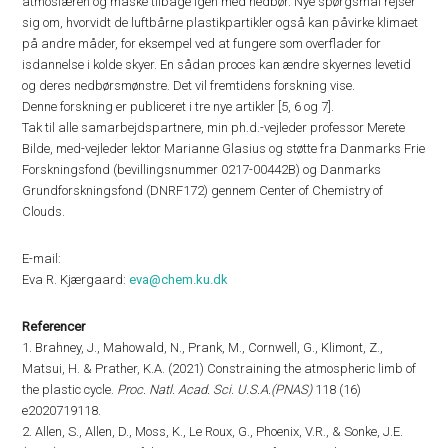
atmosfæren og måske tilbage igen med nedbør. Nye spørgsmål rejser
sig om, hvorvidt de luftbårne plastikpartikler også kan påvirke klimaet
på andre måder, for eksempel ved at fungere som overflader for
isdannelse i kolde skyer. En sådan proces kan ændre skyernes levetid
og deres nedbørsmønstre. Det vil fremtidens forskning vise.
Denne forskning er publiceret i tre nye artikler [5, 6 og 7].
Tak til alle samarbejdspartnere, min ph.d.-vejleder professor Merete
Bilde, med-vejleder lektor Marianne Glasius og støtte fra Danmarks Frie
Forskningsfond (bevillingsnummer 0217-00442B) og Danmarks
Grundforskningsfond (DNRF172) gennem Center of Chemistry of
Clouds.
E-mail:
Eva R. Kjærgaard:
eva@chem.ku.dk
Referencer
1. Brahney, J., Mahowald, N., Prank, M., Cornwell, G., Klimont, Z.,
Matsui, H. & Prather, K.A. (2021) Constraining the atmospheric limb of
the plastic cycle.
Proc. Natl. Acad. Sci. U.S.A.(PNAS)
118 (16)
e2020719118.
2. Allen, S., Allen, D., Moss, K., Le Roux, G., Phoenix, V.R., & Sonke, J.E.