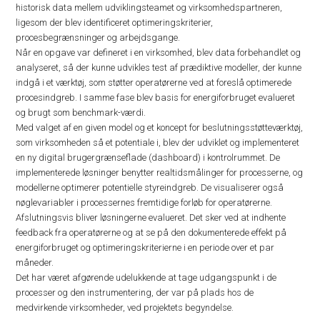
historisk data mellem udviklingsteamet og virksomhedspartneren,
ligesom der blev identificeret optimeringskriterier,
procesbegrænsninger og arbejdsgange.
Når en opgave var defineret i en virksomhed, blev data forbehandlet og
analyseret, så der kunne udvikles test af prædiktive modeller, der kunne
indgå i et værktøj, som støtter operatørerne ved at foreslå optimerede
procesindgreb. I samme fase blev basis for energiforbruget evalueret
og brugt som benchmark-værdi.
Med valget af en given model og et koncept for beslutningsstøtteværktøj,
som virksomheden så et potentiale i, blev der udviklet og implementeret
en ny digital brugergrænseflade (dashboard) i kontrolrummet. De
implementerede løsninger benytter realtidsmålinger for processerne, og
modellerne optimerer potentielle styreindgreb. De visualiserer også
nøglevariabler i processernes fremtidige forløb for operatørerne.
Afslutningsvis bliver løsningerne evalueret. Det sker ved at indhente
feedback fra operatørerne og at se på den dokumenterede effekt på
energiforbruget og optimeringskriterierne i en periode over et par
måneder.
Det har været afgørende udelukkende at tage udgangspunkt i de
processer og den instrumentering, der var på plads hos de
medvirkende virksomheder, ved projektets begyndelse.