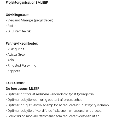
Projektorganisation i MLEEP
Udviklingsteam
• Viegand Maagøe (projektleder)
• BioLean
• DTU Kemiteknik.
Partnervirksomheder:
• Viking Malt
• Avista Green
• Arla
• Ringsted Forsyning
• Koppers.
FAKTABOKS:
De fem cases i MLEEP
• Optimer drift for at reducere vandindhold før et tørringstrin.
• Optimer udbytte ved hurtig opstart af procesenhed.
• Optimer brug af lavtryksdamp for at reducere brug af højtryksdamp.
• Optimer udbytte af værdifulde fraktioner i en separationsproces.
• Forudsig og modvirk fænomener som reducerer ydeevnen af en