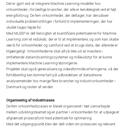
Det er gjort ved at integrere Machine Learning-modeller hos
virksomheder i forskellige brancher, der alle er kendetegnet ved et højt
energiforbrug. De fem virksomheder, der deltager, har derudover
individuelle problemstillinger i forhold til implementeringen, der har
skullet tages højde for.
Med MLEEP er det hensigten at kvantificere potentialerne for Machine
Learning som et redskab, der er til at implementere, og som kan skabe
værdi for virksomheder og samfund ved at bruge data, der allerede er
tilgængeligt. Virksomhederne skal altså ikke ud at investere i
omfattende dataindsamlingssystemer og måleudstyr for at kunne
implementere Machine Learning-løsningerne.
Projektet skal også generalisere og videreformidle erfaringerne, så der
forhåbentlig kan komme fart på udbredelsen af datadrevne
analysemetoder hos mange flere brancher og industrivirksomheder i
Danmark og resten af verden.
Organisering af industricases
De fem virksomhedscases er blevet organiseret i tæt samarbejde
mellem udviklingsteamet og en partner i virksomheden for at udpege et
afgrænset procesafsnit med potentiale for optimering.
Med det udgangspunkt blev der delt viden om processen og relevant