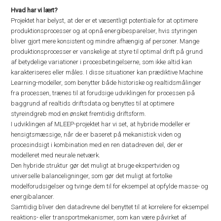
Hvad har vi lært?
Projektet har belyst, at der er et væsentligt potentiale for at optimere
produktionsprocesser og at opnå energibesparelser, hvis styringen
bliver gjort mere konsistent og mindre afhængig af personer. Mange
produktionsprocesser er vanskelige at styre til optimal drift på grund
af betydelige variationer i procesbetingelserne, som ikke altid kan
karakteriseres eller måles. I disse situationer kan prædiktive Machine
Learning-modeller, som benytter både historiske og realtidsmålinger
fra processen, trænes til at forudsige udviklingen for processen på
baggrund af realtids driftsdata og benyttes til at optimere
styreindgreb mod en ønsket fremtidig driftsform.
I udviklingen af MLEEP-projektet har vi set, at hybride modeller er
hensigtsmæssige, når de er baseret på mekanistisk viden og
procesindsigt i kombination med en ren datadreven del, der er
modelleret med neurale netværk.
Den hybride struktur gør det muligt at bruge ekspertviden og
universelle balanceligninger, som gør det muligt at fortolke
modelforudsigelser og tvinge dem til for eksempel at opfylde masse- og
energibalancer.
Samtidig bliver den datadrevne del benyttet til at korrelere for eksempel
reaktions- eller transportmekanismer, som kan være påvirket af