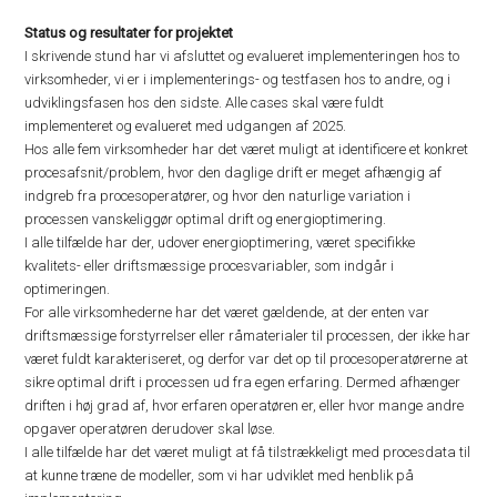
Status og resultater for projektet
I skrivende stund har vi afsluttet og evalueret implementeringen hos to
virksomheder, vi er i implementerings- og testfasen hos to andre, og i
udviklingsfasen hos den sidste. Alle cases skal være fuldt
implementeret og evalueret med udgangen af 2025.
Hos alle fem virksomheder har det været muligt at identificere et konkret
procesafsnit/problem, hvor den daglige drift er meget afhængig af
indgreb fra procesoperatører, og hvor den naturlige variation i
processen vanskeliggør optimal drift og energioptimering.
I alle tilfælde har der, udover energioptimering, været specifikke
kvalitets- eller driftsmæssige procesvariabler, som indgår i
optimeringen.
For alle virksomhederne har det været gældende, at der enten var
driftsmæssige forstyrrelser eller råmaterialer til processen, der ikke har
været fuldt karakteriseret, og derfor var det op til procesoperatørerne at
sikre optimal drift i processen ud fra egen erfaring. Dermed afhænger
driften i høj grad af, hvor erfaren operatøren er, eller hvor mange andre
opgaver operatøren derudover skal løse.
I alle tilfælde har det været muligt at få tilstrækkeligt med procesdata til
at kunne træne de modeller, som vi har udviklet med henblik på