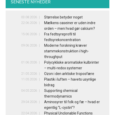
SENESTE NYHEDER
03.08.2026
Størrelse betyder noget
22.06.2026
Mælkens caseiner er uden indre
orden – men hvad gør calcium?
15.06.2026
Fra fedtsyreprofil til
fedtsyrekoncentration
09.06.2026
Moderne forskning kræver
stammekonstruktion i high-
throughput
01.06.2026
Polycykliske aromatiske kulbrinter
– multi-redox systemer
21.05.2026
Ozon i den arktiske troposfære
11.05.2026
Plastik i luften – havets usynlige
bidrag
04.05.2026
Supporting chemical
thermodynamics
29.04.2026
Aminosyrer til folk og fæ – hvad er
egentlig ”L-cystin”?
22.04.2026
Physical Unclonable Functions