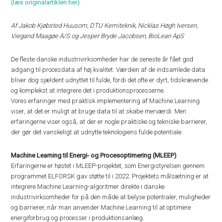
(læs originalartiklen her)
Af Jakob Kjøbsted Huusom, DTU Kemiteknik, Nicklas Høgh Iversen,
Viegand Maagøe A/S og Jesper Bryde Jacobsen, BioLean ApS
De fleste danske industrivirksomheder har de seneste år fået god
adgang til procesdata af høj kvalitet. Værdien af de indsamlede data
bliver dog sjældent udnyttet til fulde, fordi det ofte er dyrt, tidskrævende
og komplekst at integrere det i produktionsprocesserne.
Vores erfaringer med praktisk implementering af Machine Learning
viser, at det er muligt at bruge data til at skabe merværdi. Men
erfaringerne viser også, at der er nogle praktiske og tekniske barrierer,
der gør det vanskeligt at udnytte teknologiens fulde potentiale.
Machine Learning til Energi- og Procesoptimering (MLEEP)
Erfaringerne er høstet i MLEEP-projektet, som Energistyrelsen gennem
programmet ELFORSK gav støtte til i 2022. Projektets målsætning er at
integrere Machine Learning-algoritmer direkte i danske
industrivirksomheder for på den måde at belyse potentialer, muligheder
og barrierer, når man anvender Machine Learning til at optimere
energiforbrug og processer i produktionsanlæg.