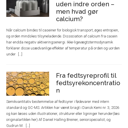
uden indre orden –
men hvad gør
calcium?
Når calcium bindes til caseiner for biologisk transport, øges entropien,
og orden mindskes tilsyneladende. Dissociation af calcium fra casein
har endda negativ aktiveringsenergi. Ikke-ligevægtstermodynamik
forklarer disse usædvanlige effekter af temperatur på orden og uorden
under
Fra fedtsyreprofil til
fedtsyrekoncentratio
n
Semikvantitativ bestemmelse af fedtsyrer i fødevarer med intern
standard og GC-MS. Artiklen har været bragt i Dansk Kemi nr. 3, 2026
og kan læses uden illustrationer, strukturer eller ligninger herunder(læs
originalartiklen her) Af Daniel Halling Breiner, seniorspecialist, og
Gudrun M.