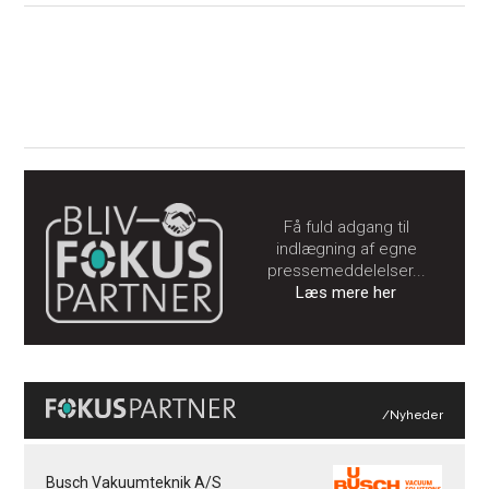
Få fuld adgang til
indlægning af egne
pressemeddelelser...
Læs mere her
/Nyheder
Busch Vakuumteknik A/S