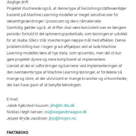
daglige drift.
Projektet illustrerede også, at denne type af beslutningsstøtteværktøjer
baseret på Machine Learning-modeller er meget sensitive over for
væsentlige ændringer i processen og dens råmaterialer.
Samtidig gælder også, at driften skal være konsistent over en længere
periode i forhold til det optimeringspotentiale, som løsningen er udviklet
for at skabe. Ellers står investeringen næppe mål med effekten. Denne
problemstilling kan i nogen grad afhjælpes ved at lade Machine
Learning-modellen lære af nye data, som opsamles, men det vil kun
gøre projektet dyrere og mere kompliceret at implementere.
Uanset at der er udfordringer og barrierer ved implementeringen af
den ovennævnte type af Machine Learning-løsninger, er fordelene så
mange og store, at der utvivlsomt er mange brancher og virksomheder,
der kan have gavn af at benytte teknologien.
E-mail:
Jakob Kjøbsted Huusom:
jkh@kt.dtu.dk
Nicklas Høgh Iversen:
niv@viegandmaagoe.dk
Jesper Bryde Jacobsen:
jbjc@biopro.nu
FAKTABOKS
: