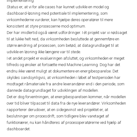
implementering.
Status er, at vi for alle cases har kunnet udvikle en model og
dashboard-løsning med potentiale til implementering, som
virksomhederne vurderer, kan hjælpe deres operatører til mere
konsistent at styre processerne mod optimum.
Der har imidlertid også været udfordringer. I ét projekt var vi nødsaget
til at lukke helt ned, da virksomheden besluttede at gennemføre en
større ændring af processen, som betød, at datagrundlaget til at
udvikle en løsning ikke længere var til stede.
I et andet projekt er evalueringen afsluttet, og virksomheden er meget
tilfreds og ønsker at fortsætte med Machine Learning. Dog har det
endnu ikke været muligt at dokumentere en energibesparelse. Det
skyldes sandsynligvis, at virksomheden i løbet af testperioden har
modtaget råmateriale fra andre leverandører end i den periode, som
dannede datagrundlaget for udviklingen af modellen.
Det er dog forventningen, at energibesparelsen kommer, når modellen
over tid bliver tilpasset til data fra de nye leverandører. Virksomheden
rapporterer derudover, at en sidegevinst ved projektet er, at
beslutninger om procesdrift, som tidligere blev varetaget af
funktionærer, nu kan håndteres af procesoperatørerne ved hjælp af
dashboardet.