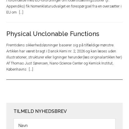
I forbindelse med EU-forordninger om fodertilsætningsstoffer (jf.
Appendiks) fik Nomenklaturudvalget en forespørgsel fra en oversætter i
EU om
Physical Unclonable Functions
Fremtidens sikkerhedsløsninger baserer sig på tilfældige mønstre.
Artiklen har været bragt i Dansk Kemi nr. 2, 2026 og kan læses uden
illustrationer, strukturer eller ligninger herunder(læs originalartiklen her)
Af Thomas Just Sørensen, Nano-Science Center og Kemisk Institut,
Københavns
TILMELD NYHEDSBREV