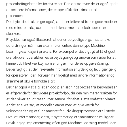
procesbetingelser eller forstyrrelser. Den datadrevne del er også god til
at korrelere informationer, der er specifikke for råmaterialer til
processen.
Den hybride struktur gør også, at det er lettere at træne gode modeller
med mindre data, samt at modellens evne til at ekstrapolere er
stærkere.
Projektet har også illustreret, at der er betydelige organisatoriske
udfordringer, når man skal implementere denne type Machine
Learning-værktøjer i praksis. For eksempel er det vigtigt at få et godt
overblik over operatørernes arbejdsgange og ansvarsområder for at
kunne udvikle et værktøj, som er til gavn for deres opgaveløsning.
Det er vigtigt, at den relevante information er tydelig og let tilgængelig
for operatøren, der i forvejen har rigeligt med andre informationer og
skærme at skulle forholde sig til.
Det har også vist sig, at en god planlægningsproces fra begyndelsen
er afgørende for det videre projektforløb, da den minimerer risikoen for,
at der bliver spildt ressourcer senere i forløbet. Dette omfatter blandt
andet at sikre sig, at modellen ender med at give værdi for
virksomheden og at fundamentet for udviklingsprocessen er til stede.
Dvs. at informationer, data, it-systemer og organisationen muliggør
udvikling og implementering af en god Machine Learning-model i den